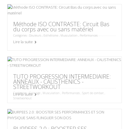
Méthode ISO CONTRASTE: Circuit Bas
du corps avec ou sans matériel
Catégories :
Douleurs
,
Esthétisme
,
Musculation
,
Performances
Lire la suite
TUTO PROGRESSION INTERMEDIAIRE:
ANNEAUX - CALISTHENICS -
STREETWORKOUT
Catégories :
Gainage
,
Musculation
,
Performances
,
Sport de combat
,
Lire la suite
Streetworkout
BURPEES 2.0 : BOOSTER SES