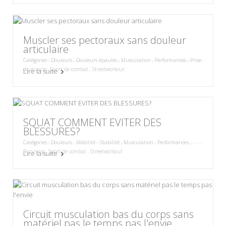
Muscler ses pectoraux sans douleur
articulaire
Catégories :
Douleurs
,
Douleurs épaules
,
Musculation
,
Performances
,
Prise
de muscle
,
Sport de combat
,
Streetworkout
Lire la suite
SQUAT COMMENT EVITER DES
BLESSURES?
Catégories :
Douleurs
,
Mobilité - Stabilité
,
Musculation
,
Performances
,
Running
,
Sport de combat
,
Streetworkout
Lire la suite
Circuit musculation bas du corps sans
matériel pas le temps pas l'envie