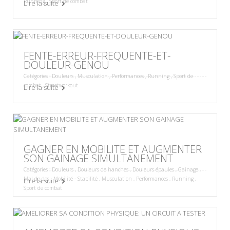
Running
,
Sport de combat
Lire la suite
FENTE-ERREUR-FREQUENTE-ET-
DOULEUR-GENOU
Catégories :
Douleurs
,
Musculation
,
Performances
,
Running
,
Sport de
combat
,
Streetworkout
Lire la suite
GAGNER EN MOBILITE ET AUGMENTER
SON GAINAGE SIMULTANEMENT
Catégories :
Douleurs
,
Douleurs de hanches
,
Douleurs épaules
,
Gainage
,
Mal de dos
,
Mobilité - Stabilité
,
Musculation
,
Performances
,
Running
,
Lire la suite
Sport de combat