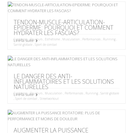
TENDON-MUSCLE-ARTICULATION-
EPIDERME: POURQUOI ET COMMENT
HYDRATER LES FASCIAS?
Catégories :
Douleurs
,
Esthétisme
,
Musculation
,
Performances
,
Running
,
Lire la suite
Santé globale
,
Sport de combat
LE DANGER DES ANTI-
INFLAMMATOIRES ET LES SOLUTIONS
NATURELLES
Catégories :
Douleurs
,
Musculation
,
Performances
,
Running
,
Santé globale
Lire la suite
,
Sport de combat
,
Streetworkout
AUGMENTER LA PUISSANCE