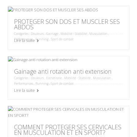
PROTEGER SON DOS ET MUSCLER SES
ABDOS
Catégories :
Douleurs
,
Gainage
,
Mobilité - Stabilité
,
Musculation
,
Performances
,
Running
,
Sport de combat
Lire la suite
Gainage anti rotation anti extension
Catégories :
Douleurs
,
Esthétisme
,
Mobilité - Stabilité
,
Musculation
,
Performances
,
Running
,
Sport de combat
Lire la suite
COMMENT PROTEGER SES CERVICALES
EN MUSCULATION ET EN SPORT?