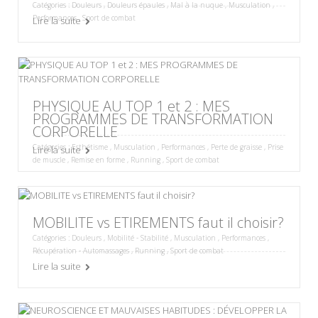
Catégories :
Douleurs
,
Douleurs épaules
,
Mal à la nuque
,
Musculation
,
Performances
,
Sport de combat
Lire la suite
PHYSIQUE AU TOP 1 et 2 : MES
PROGRAMMES DE TRANSFORMATION
CORPORELLE
Catégories :
Esthétisme
,
Musculation
,
Performances
,
Perte de graisse
,
Prise
Lire la suite
de muscle
,
Remise en forme
,
Running
,
Sport de combat
MOBILITE vs ETIREMENTS faut il choisir?
Catégories :
Douleurs
,
Mobilité - Stabilité
,
Musculation
,
Performances
,
Récupération - Automassages
,
Running
,
Sport de combat
Lire la suite