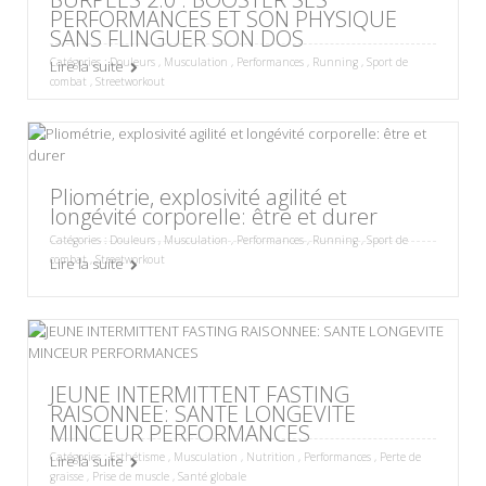
PERFORMANCES ET SON PHYSIQUE
SANS FLINGUER SON DOS
Catégories :
Douleurs
,
Musculation
,
Performances
,
Running
,
Sport de
Lire la suite
combat
,
Streetworkout
Pliométrie, explosivité agilité et
longévité corporelle: être et durer
Catégories :
Douleurs
,
Musculation
,
Performances
,
Running
,
Sport de
combat
,
Streetworkout
Lire la suite
JEUNE INTERMITTENT FASTING
RAISONNEE: SANTE LONGEVITE
MINCEUR PERFORMANCES
Catégories :
Esthétisme
,
Musculation
,
Nutrition
,
Performances
,
Perte de
Lire la suite
graisse
,
Prise de muscle
,
Santé globale