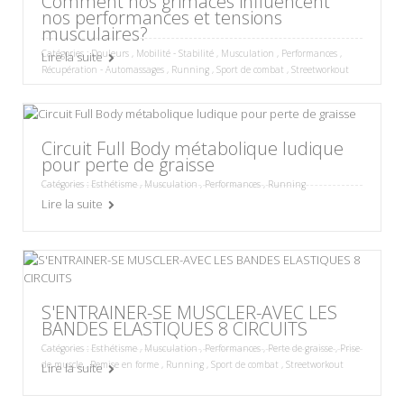
Comment nos grimaces influencent
nos performances et tensions
musculaires?
Catégories :
Douleurs
,
Mobilité - Stabilité
,
Musculation
,
Performances
,
Lire la suite
Récupération - Automassages
,
Running
,
Sport de combat
,
Streetworkout
Circuit Full Body métabolique ludique
pour perte de graisse
Catégories :
Esthétisme
,
Musculation
,
Performances
,
Running
Lire la suite
S'ENTRAINER-SE MUSCLER-AVEC LES
BANDES ELASTIQUES 8 CIRCUITS
Catégories :
Esthétisme
,
Musculation
,
Performances
,
Perte de graisse
,
Prise
de muscle
,
Remise en forme
,
Running
,
Sport de combat
,
Streetworkout
Lire la suite