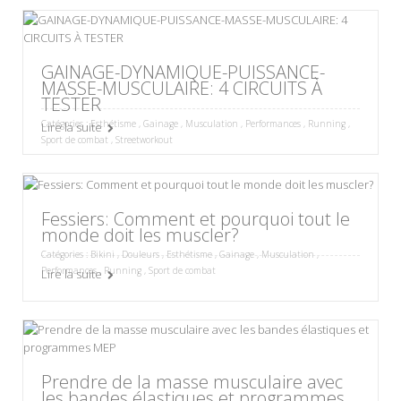
GAINAGE-DYNAMIQUE-PUISSANCE-
MASSE-MUSCULAIRE: 4 CIRCUITS À
TESTER
Catégories :
Esthétisme
,
Gainage
,
Musculation
,
Performances
,
Running
,
Lire la suite
Sport de combat
,
Streetworkout
Fessiers: Comment et pourquoi tout le
monde doit les muscler?
Catégories :
Bikini
,
Douleurs
,
Esthétisme
,
Gainage
,
Musculation
,
Performances
,
Running
,
Sport de combat
Lire la suite
Prendre de la masse musculaire avec
les bandes élastiques et programmes