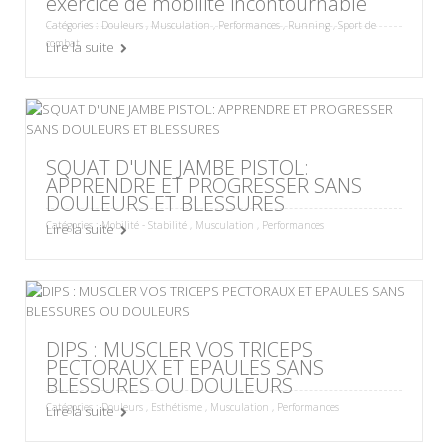
exercice de mobilité incontournable
Catégories :
Douleurs
,
Musculation
,
Performances
,
Running
,
Sport de
combat
Lire la suite
SQUAT D'UNE JAMBE PISTOL:
APPRENDRE ET PROGRESSER SANS
DOULEURS ET BLESSURES
Catégories :
Mobilité - Stabilité
,
Musculation
,
Performances
Lire la suite
DIPS : MUSCLER VOS TRICEPS
PECTORAUX ET EPAULES SANS
BLESSURES OU DOULEURS
Catégories :
Douleurs
,
Esthétisme
,
Musculation
,
Performances
Lire la suite