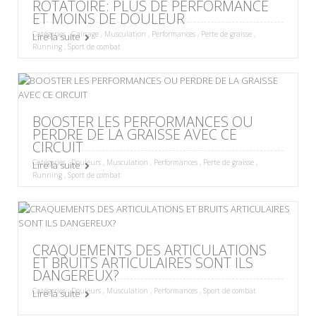
ROTATOIRE: PLUS DE PERFORMANCE
ET MOINS DE DOULEUR
Catégories :
Gainage
,
Musculation
,
Performances
,
Perte de graisse
,
Lire la suite
Running
,
Sport de combat
BOOSTER LES PERFORMANCES OU
PERDRE DE LA GRAISSE AVEC CE
CIRCUIT
Catégories :
Douleurs
,
Musculation
,
Performances
,
Perte de graisse
,
Lire la suite
Running
,
Sport de combat
CRAQUEMENTS DES ARTICULATIONS
ET BRUITS ARTICULAIRES SONT ILS
DANGEREUX?
Catégories :
Douleurs
,
Musculation
,
Performances
,
Sport de combat
Lire la suite