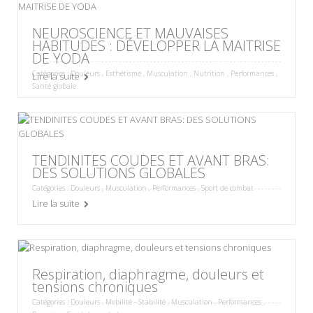
NEUROSCIENCE ET MAUVAISES
HABITUDES : DÉVELOPPER LA MAITRISE
DE YODA
Catégories :
Douleurs
,
Esthétisme
,
Musculation
,
Nutrition
,
Performances
,
Lire la suite
Santé globale
TENDINITES COUDES ET AVANT BRAS:
DES SOLUTIONS GLOBALES
Catégories :
Douleurs
,
Musculation
,
Performances
,
Sport de combat
Lire la suite
Respiration, diaphragme, douleurs et
tensions chroniques
Catégories :
Douleurs
,
Mobilité - Stabilité
,
Musculation
,
Performances
,