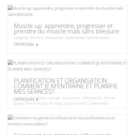
Muscle up: apprendre, progresser et
prendre du muscle mais sans blessure
Catégories :
Douleurs
,
Musculation
,
Performances
,
Sport de combat
,
Streetworkout
Lire la suite
PLANIFICATION ET ORGANISATION:
COMMENT JE M'ENTRAINE ET PLANIFIE
MES SEANCES?
Catégories :
Esthétisme
,
Gainage
,
Musculation
,
Performances
,
Perte de
Lire la suite
graisse
,
Prise de muscle
,
Running
,
Sport de combat
,
Streetworkout