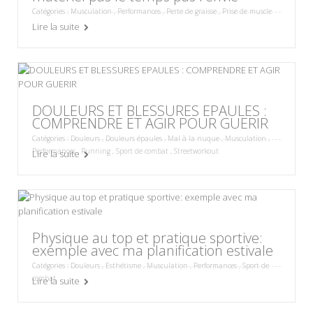
Catégories :
Musculation
,
Performances
,
Perte de graisse
,
Prise de muscle
Lire la suite
DOULEURS ET BLESSURES EPAULES :
COMPRENDRE ET AGIR POUR GUERIR
Catégories :
Douleurs
,
Douleurs épaules
,
Mal à la nuque
,
Musculation
,
Performances
,
Running
,
Sport de combat
,
Streetworkout
Lire la suite
Physique au top et pratique sportive:
exemple avec ma planification estivale
Catégories :
Douleurs
,
Esthétisme
,
Musculation
,
Performances
,
Sport de
combat
Lire la suite