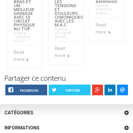
extension
BRAS ET
LES
UN
TENSIONS
Publié le :
MEILLEUR
ET
23/05/2019
GAINAGE
DOULEURS
18:38:14
AVEC CE
CHRONIQUES
CIRCUIT
AVEC LES
PHYSIQUE
M.A.C
Read
AU TOP
Publié le :
more
Publié le :
25/11/2018
12/05/2019
09:18:07
10:32:27
Read
Read
more
more
Partager ce contenu
FACEBOOK
TWITTER
CATÉGORIES
INFORMATIONS