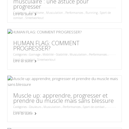
musculaire : une astuce pour
progresser
Catégories :
Esthétisme
,
Musculation
,
Performances
,
Running
,
Sport de
Lire la suite
combat
,
Streetworkout
HUMAN FLAG: COMMENT
PROGRESSER?
Catégories :
Gainage
,
Mobilité - Stabilité
,
Musculation
,
Performances
,
Sport de combat
,
Streetworkout
Lire la suite
Muscle up: apprendre, progresser et
prendre du muscle mais sans blessure
Catégories :
Douleurs
,
Musculation
,
Performances
,
Sport de combat
,
Streetworkout
Lire la suite