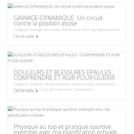
GAINAGE-DYNAMIQUE: Un circuit
contre la position assise
Catégories :
Gainage
,
Mal de dos
,
Performances
,
Running
,
Sport de combat
Lire la suite
DOULEURS ET BLESSURES EPAULES :
COMPRENDRE ET AGIR POUR GUERIR
Catégories :
Douleurs
,
Douleurs épaules
,
Mal à la nuque
,
Musculation
,
Performances
,
Running
,
Sport de combat
,
Streetworkout
Lire la suite
Physique au top et pratique sportive:
exemple avec ma planification estivale