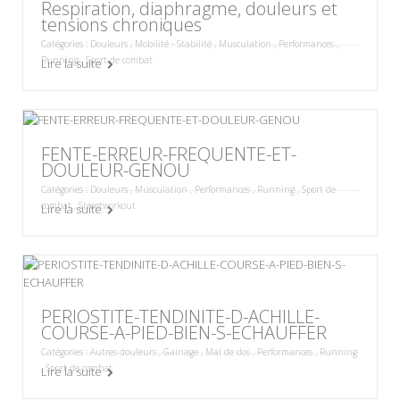
Respiration, diaphragme, douleurs et
tensions chroniques
Catégories :
Douleurs
,
Mobilité - Stabilité
,
Musculation
,
Performances
,
Running
,
Sport de combat
Lire la suite
FENTE-ERREUR-FREQUENTE-ET-
DOULEUR-GENOU
Catégories :
Douleurs
,
Musculation
,
Performances
,
Running
,
Sport de
combat
,
Streetworkout
Lire la suite
PERIOSTITE-TENDINITE-D-ACHILLE-
COURSE-A-PIED-BIEN-S-ECHAUFFER
Catégories :
Autres douleurs
,
Gainage
,
Mal de dos
,
Performances
,
Running
,
Sport de combat
Lire la suite