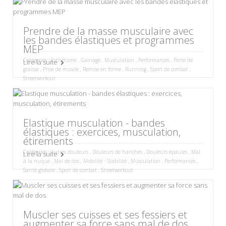
Prendre de la masse musculaire avec
les bandes élastiques et programmes
MEP
Catégories :
Esthétisme
,
Gainage
,
Musculation
,
Performances
,
Perte de
Lire la suite
graisse
,
Prise de muscle
,
Remise en forme
,
Running
,
Sport de combat
,
Streetworkout
Elastique musculation - bandes
élastiques : exercices, musculation,
étirements
Catégories :
Autres douleurs
,
Douleurs de hanches
,
Douleurs épaules
,
Mal
Lire la suite
à la nuque
,
Mal de dos
,
Mobilité - Stabilité
,
Musculation
,
Performances
,
Santé globale
,
Sport de combat
,
Streetworkout
Muscler ses cuisses et ses fessiers et
augmenter sa force sans mal de dos