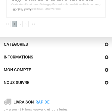
Catégories :
Esthétisme
,
Gainage
,
Mal de dos
,
Musculation
,
Performances
,
Running
,
Sport de combat
,
Streetworkout
Lire la suite
<<
1
2
3
>>
CATÉGORIES
INFORMATIONS
MON COMPTE
NOUS SUIVRE
LIVRAISON
RAPIDE
Livraison 48 H hors weekend et jours fériés