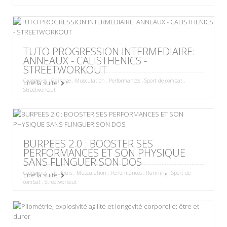
TUTO PROGRESSION INTERMEDIAIRE:
ANNEAUX - CALISTHENICS -
STREETWORKOUT
Catégories :
Gainage
,
Musculation
,
Performances
,
Sport de combat
,
Lire la suite
Streetworkout
BURPEES 2.0 : BOOSTER SES
PERFORMANCES ET SON PHYSIQUE
SANS FLINGUER SON DOS
Catégories :
Douleurs
,
Musculation
,
Performances
,
Running
,
Sport de
Lire la suite
combat
,
Streetworkout