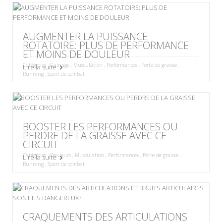
AUGMENTER LA PUISSANCE
ROTATOIRE: PLUS DE PERFORMANCE
ET MOINS DE DOULEUR
Catégories :
Gainage
,
Musculation
,
Performances
,
Perte de graisse
,
Lire la suite
Running
,
Sport de combat
BOOSTER LES PERFORMANCES OU
PERDRE DE LA GRAISSE AVEC CE
CIRCUIT
Catégories :
Douleurs
,
Musculation
,
Performances
,
Perte de graisse
,
Lire la suite
Running
,
Sport de combat
CRAQUEMENTS DES ARTICULATIONS