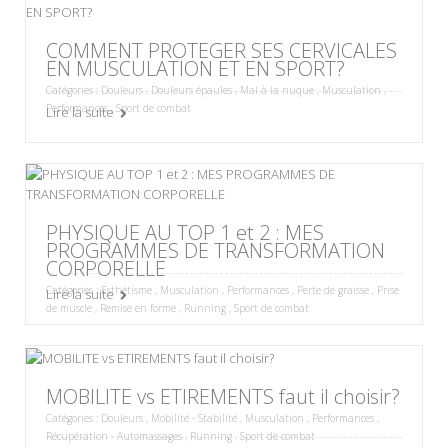
COMMENT PROTEGER SES CERVICALES
EN MUSCULATION ET EN SPORT?
Catégories :
Douleurs
,
Douleurs épaules
,
Mal à la nuque
,
Musculation
,
Performances
,
Sport de combat
Lire la suite
PHYSIQUE AU TOP 1 et 2 : MES
PROGRAMMES DE TRANSFORMATION
CORPORELLE
Catégories :
Esthétisme
,
Musculation
,
Performances
,
Perte de graisse
,
Prise
Lire la suite
de muscle
,
Remise en forme
,
Running
,
Sport de combat
MOBILITE vs ETIREMENTS faut il choisir?
Catégories :
Douleurs
,
Mobilité - Stabilité
,
Musculation
,
Performances
,
Récupération - Automassages
,
Running
,
Sport de combat