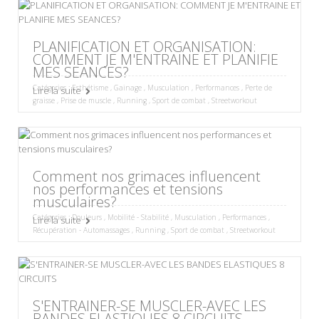
PLANIFICATION ET ORGANISATION:
COMMENT JE M'ENTRAINE ET PLANIFIE
MES SEANCES?
Catégories :
Esthétisme
,
Gainage
,
Musculation
,
Performances
,
Perte de
Lire la suite
graisse
,
Prise de muscle
,
Running
,
Sport de combat
,
Streetworkout
Comment nos grimaces influencent
nos performances et tensions
musculaires?
Catégories :
Douleurs
,
Mobilité - Stabilité
,
Musculation
,
Performances
,
Lire la suite
Récupération - Automassages
,
Running
,
Sport de combat
,
Streetworkout
S'ENTRAINER-SE MUSCLER-AVEC LES
BANDES ELASTIQUES 8 CIRCUITS