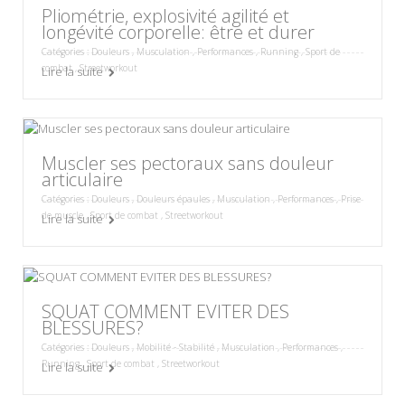
Pliométrie, explosivité agilité et
longévité corporelle: être et durer
Catégories :
Douleurs
,
Musculation
,
Performances
,
Running
,
Sport de
combat
,
Streetworkout
Lire la suite
Muscler ses pectoraux sans douleur
articulaire
Catégories :
Douleurs
,
Douleurs épaules
,
Musculation
,
Performances
,
Prise
de muscle
,
Sport de combat
,
Streetworkout
Lire la suite
SQUAT COMMENT EVITER DES
BLESSURES?
Catégories :
Douleurs
,
Mobilité - Stabilité
,
Musculation
,
Performances
,
Running
,
Sport de combat
,
Streetworkout
Lire la suite