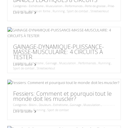
Catégories :
Esthétisme
,
Musculation
,
Performances
,
Perte de graisse
,
Prise
de muscle
,
Remise en forme
,
Running
,
Sport de combat
,
Streetworkout
Lire la suite
GAINAGE-DYNAMIQUE-PUISSANCE-
MASSE-MUSCULAIRE: 4 CIRCUITS À
TESTER
Catégories :
Esthétisme
,
Gainage
,
Musculation
,
Performances
,
Running
,
Lire la suite
Sport de combat
,
Streetworkout
Fessiers: Comment et pourquoi tout le
monde doit les muscler?
Catégories :
Bikini
,
Douleurs
,
Esthétisme
,
Gainage
,
Musculation
,
Performances
,
Running
,
Sport de combat
Lire la suite