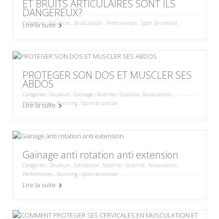
ET BRUITS ARTICULAIRES SONT ILS
DANGEREUX?
Catégories :
Douleurs
,
Musculation
,
Performances
,
Sport de combat
Lire la suite
PROTEGER SON DOS ET MUSCLER SES
ABDOS
Catégories :
Douleurs
,
Gainage
,
Mobilité - Stabilité
,
Musculation
,
Performances
,
Running
,
Sport de combat
Lire la suite
Gainage anti rotation anti extension
Catégories :
Douleurs
,
Esthétisme
,
Mobilité - Stabilité
,
Musculation
,
Performances
,
Running
,
Sport de combat
Lire la suite