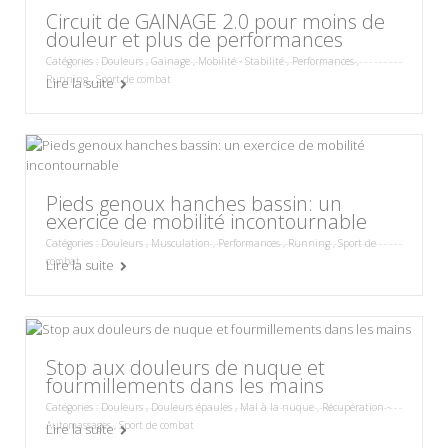
Circuit de GAINAGE 2.0 pour moins de
douleur et plus de performances
Catégories :
Douleurs
,
Gainage
,
Mobilité - Stabilité
,
Performances
,
Running
,
Sport de combat
Lire la suite
Pieds genoux hanches bassin: un
exercice de mobilité incontournable
Catégories :
Douleurs
,
Musculation
,
Performances
,
Running
,
Sport de
combat
Lire la suite
Stop aux douleurs de nuque et
fourmillements dans les mains
Catégories :
Douleurs
,
Douleurs épaules
,
Mal à la nuque
,
Récupération -
Automassages
,
Sport de combat
Lire la suite