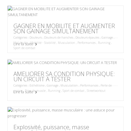
GAGNER EN MOBILITE ET AUGMENTER
SON GAINAGE SIMULTANEMENT
Catégories :
Douleurs
,
Douleurs de hanches
,
Douleurs épaules
,
Gainage
,
Mal de dos
,
Mobilité - Stabilité
,
Musculation
,
Performances
,
Running
,
Lire la suite
Sport de combat
AMELIORER SA CONDITION PHYSIQUE:
UN CIRCUIT A TESTER
Catégories :
Esthétisme
,
Gainage
,
Musculation
,
Performances
,
Perte de
graisse
,
Prise de muscle
,
Running
,
Sport de combat
,
Streetworkout
Lire la suite
Explosivité, puissance, masse