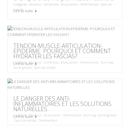
Catégories :
Douleurs
,
Esthétisme
,
Musculation
,
Performances
,
Sport de
combat
Lire la suite
TENDON-MUSCLE-ARTICULATION-
EPIDERME: POURQUOI ET COMMENT
HYDRATER LES FASCIAS?
Catégories :
Douleurs
,
Esthétisme
,
Musculation
,
Performances
,
Running
,
Lire la suite
Santé globale
,
Sport de combat
LE DANGER DES ANTI-
INFLAMMATOIRES ET LES SOLUTIONS
NATURELLES
Catégories :
Douleurs
,
Musculation
,
Performances
,
Running
,
Santé globale
Lire la suite
,
Sport de combat
,
Streetworkout