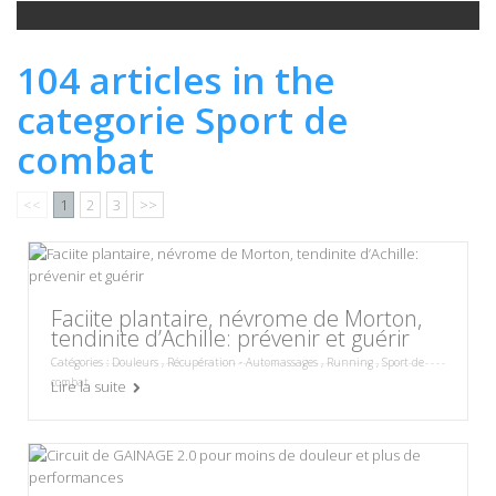
104 articles in the
categorie Sport de
combat
<<
1
2
3
>>
Faciite plantaire, névrome de Morton,
tendinite d’Achille: prévenir et guérir
Catégories :
Douleurs
,
Récupération - Automassages
,
Running
,
Sport de
combat
Lire la suite