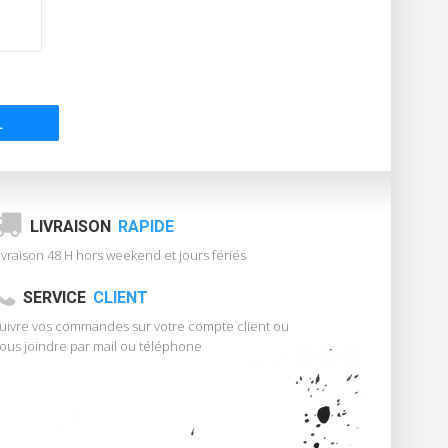
L
LIVRAISON
RAPIDE
ivraison 48 H hors weekend et jours fériés
SERVICE
CLIENT
uivre vos commandes sur votre compte client ou
ous joindre par mail ou téléphone