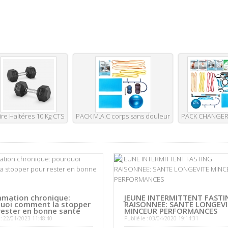
ire Haltéres 10 Kg CTS
PACK M.A.C corps sans douleur
PACK CHANGER 
mmation chronique:
JEUNE INTERMITTENT FASTI
uoi comment la stopper
RAISONNEE: SANTE LONGEV
rester en bonne santé
MINCEUR PERFORMANCES
 : 22/01/2023 11:48:40
Publié le : 03/04/2020 19:14:31