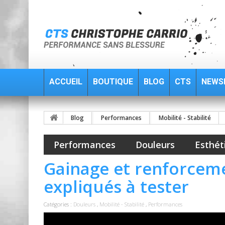
ACCUEIL
BOUTIQUE
BLOG
CTS
NEWS
Blog
Performances
Mobilité - Stabilité
Performances
Douleurs
Esthét
Gainage et renforceme
expliqués à tester
Catégories :
Douleurs
,
Mobilité - Stabilité
,
Performances