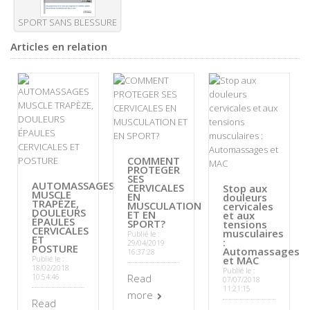
SPORT SANS BLESSURE
Articles en relation
COMMENT
PROTEGER
SES
AUTOMASSAGES
CERVICALES
Stop aux
MUSCLE
EN
douleurs
TRAPÈZE,
MUSCULATION
cervicales
DOULEURS
ET EN
et aux
ÉPAULES
SPORT?
tensions
CERVICALES
musculaires
Publié le :
ET
:
29/04/2019
POSTURE
Automassages
16:37:28
et MAC
Publié le :
18/02/2018
Publié le :
Read
10:54:46
07/07/2018
11:21:15
more
Read