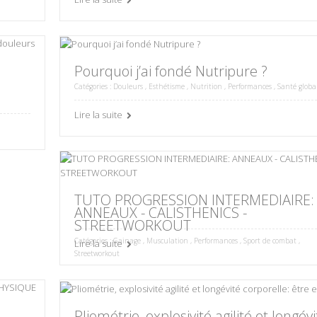
Pourquoi j’ai fondé Nutripure ?
Catégories :
Douleurs
,
Esthétisme
,
Nutrition
,
Performances
,
Santé globa
Lire la suite
TUTO PROGRESSION INTERMEDIAIRE:
ANNEAUX - CALISTHENICS -
STREETWORKOUT
Catégories :
Gainage
,
Musculation
,
Performances
,
Sport de combat
,
Lire la suite
Streetworkout
Pliométrie, explosivité agilité et longévi