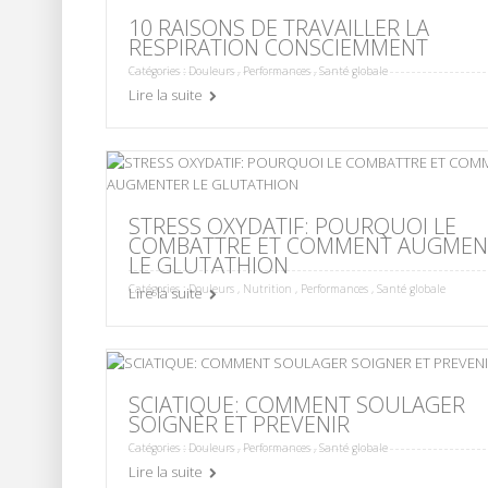
10 RAISONS DE TRAVAILLER LA
RESPIRATION CONSCIEMMENT
Catégories :
Douleurs
,
Performances
,
Santé globale
Lire la suite
STRESS OXYDATIF: POURQUOI LE
COMBATTRE ET COMMENT AUGMEN
LE GLUTATHION
Catégories :
Douleurs
,
Nutrition
,
Performances
,
Santé globale
Lire la suite
SCIATIQUE: COMMENT SOULAGER
SOIGNER ET PREVENIR
Catégories :
Douleurs
,
Performances
,
Santé globale
Lire la suite