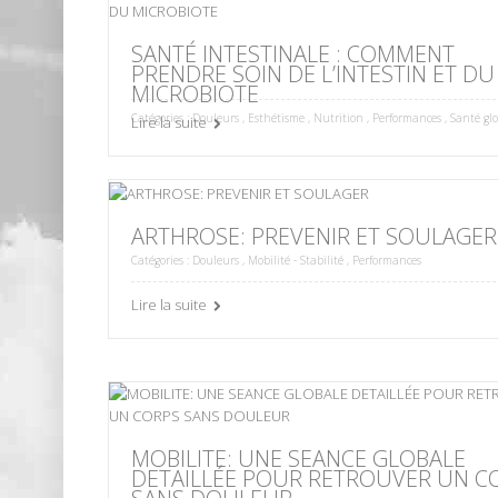
SANTÉ INTESTINALE : COMMENT
PRENDRE SOIN DE L’INTESTIN ET DU
MICROBIOTE
Catégories :
Douleurs
,
Esthétisme
,
Nutrition
,
Performances
,
Santé gl
Lire la suite
ARTHROSE: PREVENIR ET SOULAGER
Catégories :
Douleurs
,
Mobilité - Stabilité
,
Performances
Lire la suite
MOBILITE: UNE SEANCE GLOBALE
DETAILLÉE POUR RETROUVER UN C