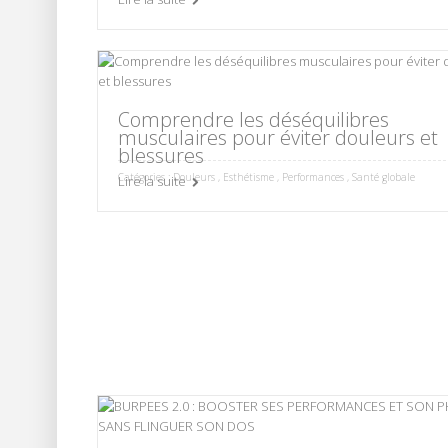
Comprendre les déséquilibres
musculaires pour éviter douleurs et
blessures
Catégories :
Douleurs
,
Esthétisme
,
Performances
,
Santé globale
Lire la suite