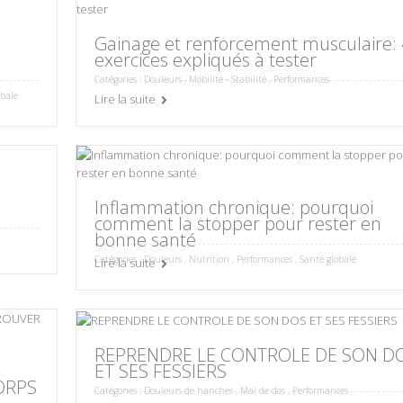
Gainage et renforcement musculaire: 
exercices expliqués à tester
Catégories :
Douleurs
,
Mobilité - Stabilité
,
Performances
obale
Lire la suite
Inflammation chronique: pourquoi
comment la stopper pour rester en
bonne santé
Catégories :
Douleurs
,
Nutrition
,
Performances
,
Santé globale
Lire la suite
REPRENDRE LE CONTROLE DE SON D
ET SES FESSIERS
ORPS
Catégories :
Douleurs de hanches
,
Mal de dos
,
Performances