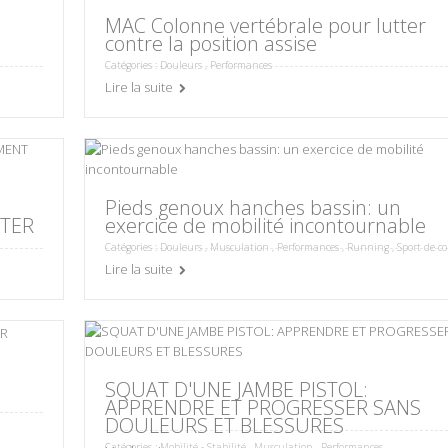
MAC Colonne vertébrale pour lutter
contre la position assise
Catégories :
Douleurs
,
Performances
Lire la suite
Pieds genoux hanches bassin: un
TER
exercice de mobilité incontournable
Catégories :
Douleurs
,
Musculation
,
Performances
,
Running
,
Sport de c
Lire la suite
SQUAT D'UNE JAMBE PISTOL:
APPRENDRE ET PROGRESSER SANS
DOULEURS ET BLESSURES
Catégories :
Mobilité - Stabilité
,
Musculation
,
Performances