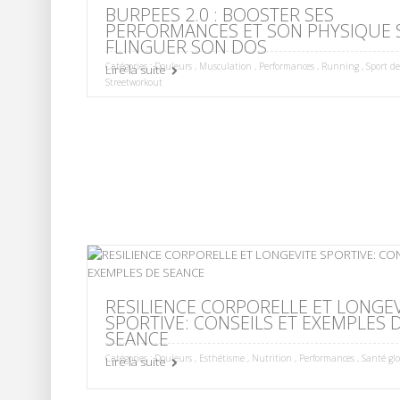
BURPEES 2.0 : BOOSTER SES
PERFORMANCES ET SON PHYSIQUE 
FLINGUER SON DOS
Catégories :
Douleurs
,
Musculation
,
Performances
,
Running
,
Sport d
Lire la suite
Streetworkout
RESILIENCE CORPORELLE ET LONGE
SPORTIVE: CONSEILS ET EXEMPLES 
SEANCE
Catégories :
Douleurs
,
Esthétisme
,
Nutrition
,
Performances
,
Santé gl
Lire la suite