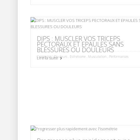
DIPS : MUSCLER VOS TRICEPS
PECTORAUX ET EPAULES SANS
BLESSURES OU DOULEURS
Catégories :
Douleurs
,
Esthétisme
,
Musculation
,
Performances
Lire la suite