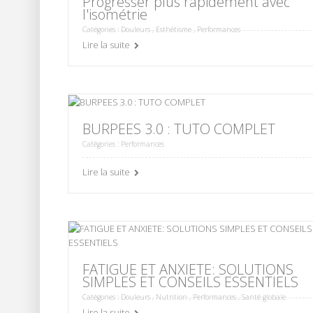
Progresser plus rapidement avec
l'isométrie
Catégories :
Douleurs
,
Esthétisme
,
Performances
Lire la suite
BURPEES 3.0 : TUTO COMPLET
Catégories :
Performances
Lire la suite
FATIGUE ET ANXIETE: SOLUTIONS
SIMPLES ET CONSEILS ESSENTIELS
Catégories :
Douleurs
,
Nutrition
,
Performances
,
Santé globale
Lire la suite