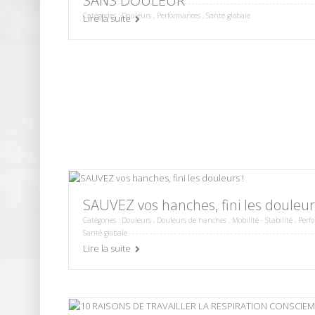
SANS DOULEUR
Catégories :
Douleurs
,
Performances
,
Santé globale
Lire la suite
SAUVEZ vos hanches, fini les douleur
Catégories :
Douleurs
,
Douleurs de hanches
,
Mobilité - Stabilité
,
Perf
Santé globale
Lire la suite