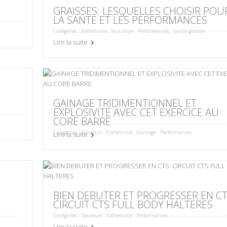
GRAISSES: LESQUELLES CHOISIR POU
LA SANTE ET LES PERFORMANCES
Catégories :
Esthétisme
,
Nutrition
,
Performances
,
Santé globale
Lire la suite
GAINAGE TRIDIMENTIONNEL ET
EXPLOSIVITE AVEC CET EXERCICE AU
CORE BARRE
Catégories :
Douleurs
,
Esthétisme
,
Gainage
,
Performances
Lire la suite
BIEN DEBUTER ET PROGRESSER EN CT
CIRCUIT CTS FULL BODY HALTERES
Catégories :
Douleurs
,
Esthétisme
,
Performances
Lire la suite