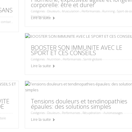
corporelle: être et durer
SANS
Catégories :
Douleurs
,
Musculation
,
Performances
,
Running
,
Sport de c
Streetworkout
Lire la suite
e combat
,
BOOSTER SON IMMUNITE AVEC LE
SPORT ET CES CONSEILS
Catégories :
Nutrition
,
Performances
,
Santé globale
Lire la suite
VITE
Tensions douleurs et tendinopathies
DE
épaules: des solutions simples
Catégories :
Douleurs
,
Performances
,
Récupération - Automassages
obale
Lire la suite