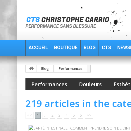
ACCUEIL
BOUTIQUE
BLOG
CTS
NEWS
Blog
Performances
Performances
Douleurs
Esthét
219 articles in the ca
<<
1
...
2
3
4
5
6
>>