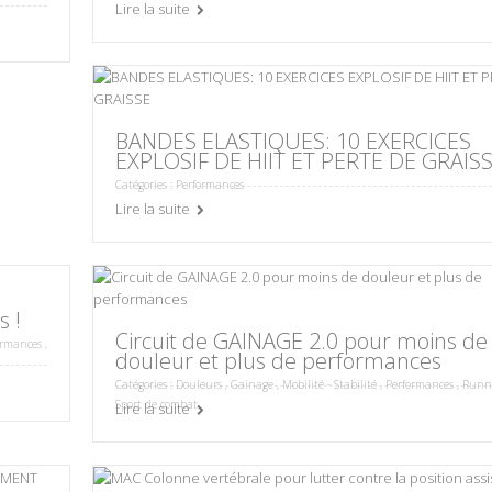
Lire la suite
BANDES ELASTIQUES: 10 EXERCICES
EXPLOSIF DE HIIT ET PERTE DE GRAIS
Catégories :
Performances
Lire la suite
s !
Circuit de GAINAGE 2.0 pour moins de
ormances
,
douleur et plus de performances
Catégories :
Douleurs
,
Gainage
,
Mobilité - Stabilité
,
Performances
,
Runn
Sport de combat
Lire la suite