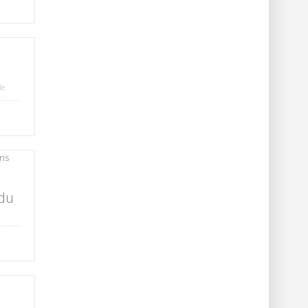
le
 du