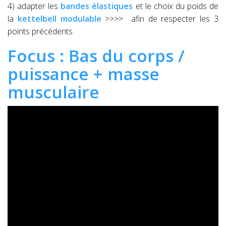
4) adapter les
bandes élastiques
et le choix du poids de
la
kettelbell modulable
>>>>
afin de respecter les 3
points précédents
Focus : Bas du corps /
puissance + masse
musculaire