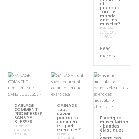
et
pourquoi
tout le
monde
doit les
muscler?
Publié le :
05/05/2018
17:38:15
Read
more
GAINAGE
GAINAGE :
COMMENT
tout
PROGRESSER
savoir
SANS SE
pourquoi
Elastique
BLESSER
comment
musculation
et quels
- bandes
Publié le :
exercices?
élastiques
09/10/2017
:
17:06:34
Publié le :
exercices,
01/07/2014