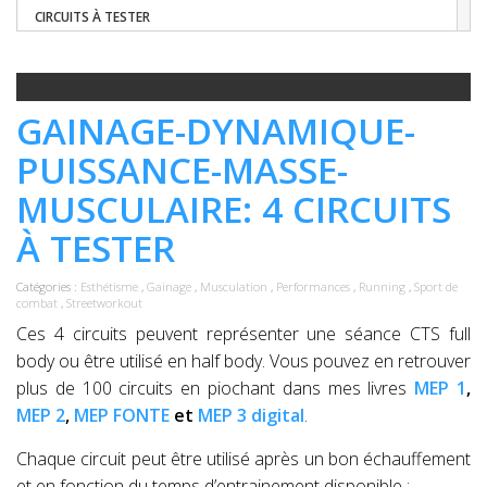
CIRCUITS À TESTER
GAINAGE-DYNAMIQUE-
PUISSANCE-MASSE-
MUSCULAIRE: 4 CIRCUITS
À TESTER
Catégories :
Esthétisme
,
Gainage
,
Musculation
,
Performances
,
Running
,
Sport de
combat
,
Streetworkout
Ces 4 circuits peuvent représenter une séance CTS full
body ou être utilisé en half body. Vous pouvez en retrouver
plus de 100 circuits en piochant dans mes livres
MEP 1
,
MEP 2
,
MEP FONTE
et
MEP 3 digital
.
Chaque circuit peut être utilisé après un bon échauffement
et en fonction du temps d’entrainement disponible :