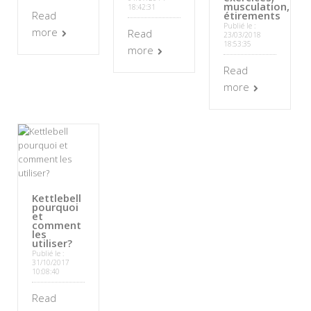
musculation,
18:42:31
Read
étirements
Publié le :
more
Read
23/03/2018
18:53:35
more
Read
more
Kettlebell
pourquoi
et
comment
les
utiliser?
Publié le :
31/10/2017
10:08:40
Read