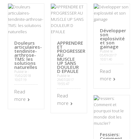
Développer
son
explosivité
et son
Douleurs
APPRENDRE
gainage
articulaires-
ET
tendinite-
PROGRESSER
Publié le :
arthrose-
AU
05/09/2017
TMS: les
MUSCLE
10:01:40
solutions
UP SANS
naturelles
DOULEUR
D EPAULE
Read
Publié le :
15/02/2018
Publié le :
more
10:07:19
29/07/2017
19:55:47
Read
Read
more
more
Fessiers:
Comment