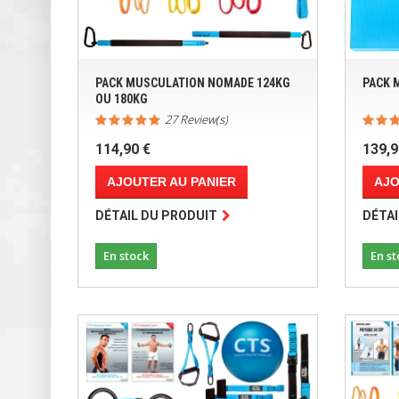
PACK MUSCULATION NOMADE 124KG
PACK 
OU 180KG
27 Review(s)
114,90 €
139,9
AJOUTER AU PANIER
AJO
DÉTAIL DU PRODUIT
DÉTAI
En stock
En st