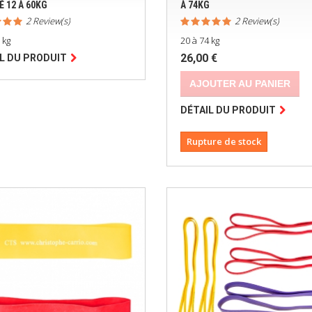
É 12 À 60KG
À 74KG
2 Review(s)
2 Review(s)
 kg
20 à 74 kg
26,00 €
L DU PRODUIT
AJOUTER AU PANIER
DÉTAIL DU PRODUIT
Rupture de stock