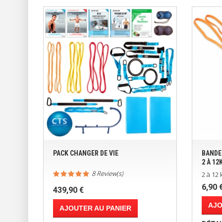
PACK CHANGER DE VIE
BANDE
2 À 12
8 Review(s)
2 à 12 
6,90 
439,90 €
AJO
AJOUTER AU PANIER