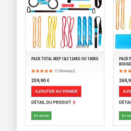
PACK TOTAL MEP 1&2 124KG OU 180KG
PACK P
BOUGE
12 Review(s)
259,90 €
269,9
AJOUTER AU PANIER
AJO
DÉTAIL DU PRODUIT
DÉTAI
En stock
En st