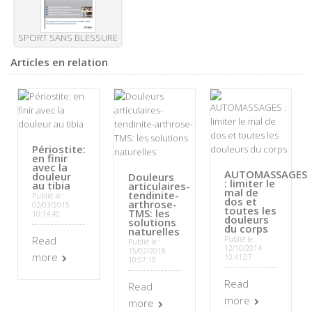
SPORT SANS BLESSURE
Articles en relation
Périostite:
en finir
avec la
AUTOMASSAGES
douleur
Douleurs
: limiter le
au tibia
articulaires-
mal de
tendinite-
Publié le :
dos et
arthrose-
02/03/2015
toutes les
TMS: les
10:14:40
douleurs
solutions
du corps
naturelles
Read
Publié le :
Publié le :
12/10/2014
15/02/2018
more
10:41:07
10:07:19
Read
Read
more
more