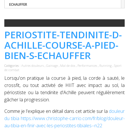
ECHAUFFER
PERIOSTITE-TENDINITE-D-
ACHILLE-COURSE-A-PIED-
BIEN-S-ECHAUFFER
Catégories :
Autres douleurs
,
Gainage
,
Mal de dos
,
Performances
,
Running
,
Sport
de combat
Lorsqu'on pratique la course à pied, la corde à sauté, le
crossfit, ou tout activité de HIIT avec impact au sol, la
périostiste ou la tendinite d'Achille peuvent régulièrement
gâcher la progression.
Comme je l'explique en détail dans cet article sur la
douleur
du tibia
https://www.christophe-carrio.com/fr/blog/douleur-
au-tibia-en-finir-avec-les-periostites-tibiales--n22