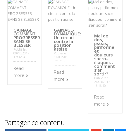
GAINAGE
GAINAGE-
COMMENT
DYNAMIQUE:
Mal de
PROGRESSER
Un circuit
dos,
SANS SE
contre la
psoas,
BLESSER
position
piriforme
assise
Publié le :
et
09/10/2017
Publié le :
douleurs
17:06:34
17/09/2019
sacro-
15:16:19
iliaques :
comment
Read
s’en
Read
sortir?
more
more
Publié le :
24/03/2017
16:16:10
Read
more
Partager ce contenu