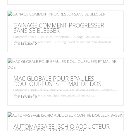
GAINAGE COMMENT PROGRESSER
SANS SE BLESSER
Catégories :
Bikini
,
Douleurs
,
Esthétisme
,
Gainage
,
Mal de dos
,
Musculation
,
Performances
,
Running
,
Sport de combat
,
Streetworkout
Lire la suite
MAC GLOBALE POUR EPAULES
DOULOUREUSES ET MAL DE DOS
Catégories :
Douleurs
,
Douleurs épaules
,
Mal de dos
,
Mobilité - Stabilité
,
Musculation
,
Performances
,
Sport de combat
,
Streetworkout
Lire la suite
AUTOMASSAGE ISCHIO ADDUCTEUR