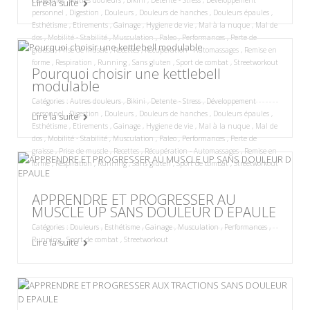
Catégories :
Autres douleurs
,
Bikini
,
Detente - Stress
,
Développement
Lire la suite
personnel
,
Digestion
,
Douleurs
,
Douleurs de hanches
,
Douleurs épaules
,
Esthétisme
,
Etirements
,
Gainage
,
Hygiene de vie
,
Mal à la nuque
,
Mal de
dos
,
Mobilité - Stabilité
,
Musculation
,
Paleo
,
Performances
,
Perte de
graisse
,
Prise de muscle
,
Recettes
,
Récupération - Automassages
,
Remise en
forme
,
Respiration
,
Running
,
Sans gluten
,
Sport de combat
,
Streetworkout
Pourquoi choisir une kettlebell
modulable
Catégories :
Autres douleurs
,
Bikini
,
Detente - Stress
,
Développement
personnel
,
Digestion
,
Douleurs
,
Douleurs de hanches
,
Douleurs épaules
,
Lire la suite
Esthétisme
,
Etirements
,
Gainage
,
Hygiene de vie
,
Mal à la nuque
,
Mal de
dos
,
Mobilité - Stabilité
,
Musculation
,
Paleo
,
Performances
,
Perte de
graisse
,
Prise de muscle
,
Recettes
,
Récupération - Automassages
,
Remise en
forme
,
Respiration
,
Running
,
Sans gluten
,
Sport de combat
,
Streetworkout
APPRENDRE ET PROGRESSER AU
MUSCLE UP SANS DOULEUR D EPAULE
Catégories :
Douleurs
,
Esthétisme
,
Gainage
,
Musculation
,
Performances
,
Running
,
Sport de combat
,
Streetworkout
Lire la suite