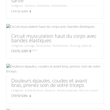
santé
Catégories :
Douleurs
,
Esthétisme
,
Performances
Lire la suite
Circuit musculation haut du corps avec
bandes élastiques
Catégories :
Gainage
,
Musculation
,
Performances
,
Running
,
Sport de
combat
,
Streetworkout
Lire la suite
Douleurs épaules, coudes et avant
bras, prenez soin de votre triceps
Catégories :
Autres douleurs
,
Douleurs
,
Douleurs épaules
,
Mal à la nuque
,
Performances
Lire la suite