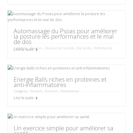
Automassage du Psoas pour améliorer
la posture les performances et le mal
de dos
Catégories :
Douleurs
,
Douleurs de hanches
,
Mal de dos
,
Performances
Lire la suite
Energie Balls riches en proteines et
anti-inflammatoires
Catégories :
Douleurs
,
Nutrition
,
Performances
Lire la suite
Un exercice simple pour améliorer sa