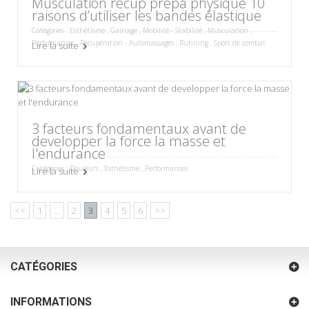
Musculation récup prépa physique 10
raisons d’utiliser les bandes élastique
Catégories :
Esthétisme
,
Gainage
,
Mobilité - Stabilité
,
Musculation
,
Performances
,
Récupération - Automassages
,
Running
,
Sport de combat
Lire la suite
3 facteurs fondamentaux avant de
developper la force la masse et
l'endurance
Catégories :
Douleurs
,
Esthétisme
,
Performances
Lire la suite
<<
1
...
2
3
4
5
6
>>
CATÉGORIES
INFORMATIONS