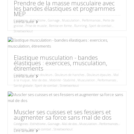
Prendre de la masse musculaire avec
les bandes élastiques et programmes
MEP
Catégories :
Esthétisme
,
Gainage
,
Musculation
,
Performances
,
Perte de
Lire la suite
graisse
,
Prise de muscle
,
Remise en forme
,
Running
,
Sport de combat
,
Streetworkout
Elastique musculation - bandes
élastiques : exercices, musculation,
étirements
Catégories :
Autres douleurs
,
Douleurs de hanches
,
Douleurs épaules
,
Mal
Lire la suite
à la nuque
,
Mal de dos
,
Mobilité - Stabilité
,
Musculation
,
Performances
,
Santé globale
,
Sport de combat
,
Streetworkout
Muscler ses cuisses et ses fessiers et
augmenter sa force sans mal de dos
Catégories :
Esthétisme
,
Gainage
,
Mal de dos
,
Musculation
,
Performances
,
Running
,
Sport de combat
,
Streetworkout
Lire la suite