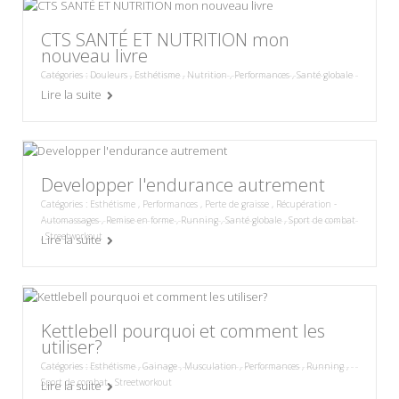
CTS SANTÉ ET NUTRITION mon
nouveau livre
Catégories :
Douleurs
,
Esthétisme
,
Nutrition
,
Performances
,
Santé globale
Lire la suite
Developper l'endurance autrement
Catégories :
Esthétisme
,
Performances
,
Perte de graisse
,
Récupération -
Automassages
,
Remise en forme
,
Running
,
Santé globale
,
Sport de combat
,
Streetworkout
Lire la suite
Kettlebell pourquoi et comment les
utiliser?
Catégories :
Esthétisme
,
Gainage
,
Musculation
,
Performances
,
Running
,
Sport de combat
,
Streetworkout
Lire la suite