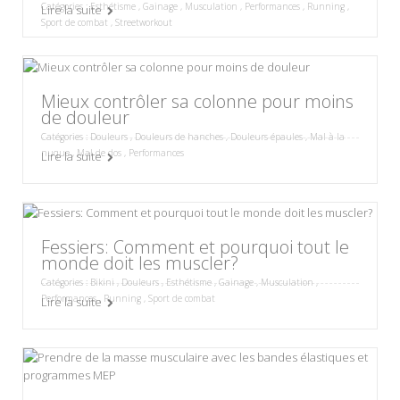
Catégories :
Esthétisme
,
Gainage
,
Musculation
,
Performances
,
Running
,
Lire la suite
Sport de combat
,
Streetworkout
Mieux contrôler sa colonne pour moins
de douleur
Catégories :
Douleurs
,
Douleurs de hanches
,
Douleurs épaules
,
Mal à la
nuque
,
Mal de dos
,
Performances
Lire la suite
Fessiers: Comment et pourquoi tout le
monde doit les muscler?
Catégories :
Bikini
,
Douleurs
,
Esthétisme
,
Gainage
,
Musculation
,
Performances
,
Running
,
Sport de combat
Lire la suite