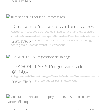
Sport de combat
Lire la suite
10 raisons d'utiliser les automassages
Catégories :
Autres douleurs
,
Douleurs
,
Douleurs de hanches
,
Douleurs
épaules
,
Gainage
,
Mal à la nuque
,
Mal de dos
,
Mobilité - Stabilité
,
Musculation
,
Performances
,
Récupération - Automassages
,
Running
,
Lire la suite
Santé globale
,
Sport de combat
,
Streetworkout
DRAGON FLAG 5 Progressions de
gainage
Catégories :
Esthétisme
,
Gainage
,
Mobilité - Stabilité
,
Musculation
,
Performances
,
Running
,
Sport de combat
,
Streetworkout
Lire la suite