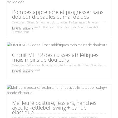
Pompes apprendre et progresser sans
douleur d épaules et mal de dos
Catégories :
Bikini
,
Esthétisme
,
Musculation
,
Performances
,
Perte de
graisse
,
Prise de muscle
,
Remise en forme
,
Running
,
Sport de combat
,
Lire la suite
Streetworkout
Circuit MEP 2 des cuisses athlétiques
mais moins de douleurs
Catégories :
Esthétisme
,
Musculation
,
Performances
,
Running
,
Sport de
combat
,
Streetworkout
Lire la suite
Meilleure posture, fessiers, hanches
avec le kettlebell swing + bande
élastique