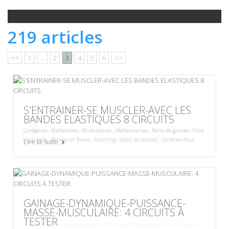
219 articles
<<
1
...
2
3
4
5
6
>>
S'ENTRAINER-SE MUSCLER-AVEC LES
BANDES ELASTIQUES 8 CIRCUITS
Catégories :
Esthétisme
,
Musculation
,
Performances
,
Perte de graisse
,
Prise
de muscle
,
Remise en forme
,
Running
,
Sport de combat
,
Streetworkout
Lire la suite
GAINAGE-DYNAMIQUE-PUISSANCE-
MASSE-MUSCULAIRE: 4 CIRCUITS À
TESTER