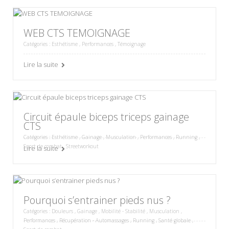
WEB CTS TEMOIGNAGE
Catégories :
Esthétisme
,
Performances
,
Témoignage
Lire la suite
Circuit épaule biceps triceps gainage
CTS
Catégories :
Esthétisme
,
Gainage
,
Musculation
,
Performances
,
Running
,
Sport de combat
,
Streetworkout
Lire la suite
Pourquoi s’entrainer pieds nus ?
Catégories :
Douleurs
,
Gainage
,
Mobilité - Stabilité
,
Musculation
,
Performances
,
Récupération - Automassages
,
Running
,
Santé globale
,