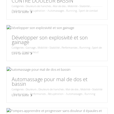
CONTRE DOULEUR BASSIN
Catégories :
Douleurs de hanches
,
Mal de dos
,
Mobilité - Stabilité
,
Performances
,
Récupération - Automassages
,
Running
,
Sport de combat
Lire la suite
Développer son explosivité et son
gainage
Catégories :
Gainage
,
Mobilité - Stabilité
,
Performances
,
Running
,
Sport de
combat
,
Streetworkout
Lire la suite
Automassage pour mal de dos et
bassin
Catégories :
Douleurs
,
Douleurs de hanches
,
Mal de dos
,
Mobilité - Stabilité
,
Musculation
,
Performances
,
Récupération - Automassages
,
Running
Lire la suite