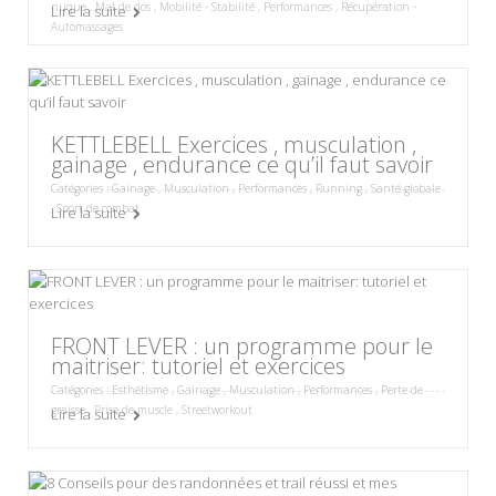
nuque
,
Mal de dos
,
Mobilité - Stabilité
,
Performances
,
Récupération -
Lire la suite
Automassages
KETTLEBELL Exercices , musculation ,
gainage , endurance ce qu’il faut savoir
Catégories :
Gainage
,
Musculation
,
Performances
,
Running
,
Santé globale
,
Sport de combat
Lire la suite
FRONT LEVER : un programme pour le
maitriser: tutoriel et exercices
Catégories :
Esthétisme
,
Gainage
,
Musculation
,
Performances
,
Perte de
graisse
,
Prise de muscle
,
Streetworkout
Lire la suite