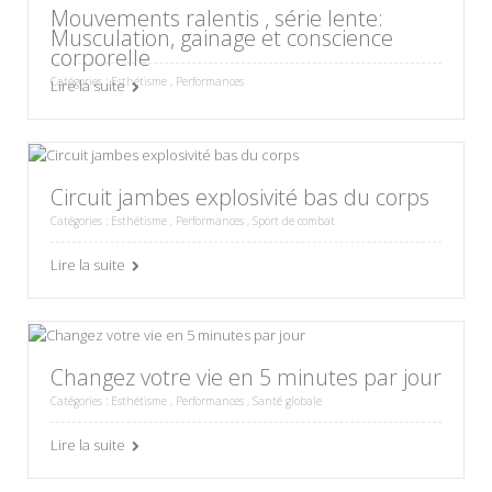
Mouvements ralentis , série lente:
Musculation, gainage et conscience
corporelle
Catégories :
Esthétisme
,
Performances
Lire la suite
Circuit jambes explosivité bas du corps
Catégories :
Esthétisme
,
Performances
,
Sport de combat
Lire la suite
Changez votre vie en 5 minutes par jour
Catégories :
Esthétisme
,
Performances
,
Santé globale
Lire la suite