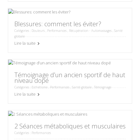
Blessures: comment les éviter?
Catégories :
Douleurs
,
Performances
,
Récupération - Automassages
,
Santé
globale
Lire la suite
Témoignage d’un ancien sportif de haut
niveau dopé
Catégories :
Esthétisme
,
Performances
,
Santé globale
,
Témoignage
Lire la suite
2 Séances métaboliques et musculaires
Catégories :
Performances