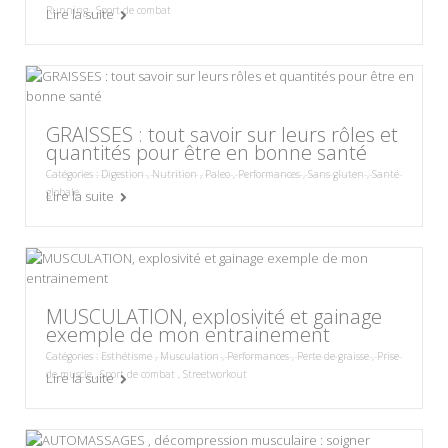
Running
,
Sport de combat
Lire la suite
GRAISSES : tout savoir sur leurs rôles et
quantités pour être en bonne santé
Catégories :
Digestion
,
Nutrition
,
Paleo
,
Performances
,
Sans gluten
,
Santé
globale
Lire la suite
MUSCULATION, explosivité et gainage
exemple de mon entrainement
Catégories :
Esthétisme
,
Musculation
,
Performances
,
Perte de graisse
,
Prise
de muscle
,
Sport de combat
,
Streetworkout
Lire la suite