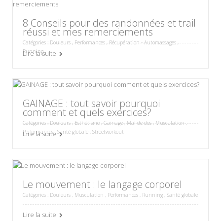
8 Conseils pour des randonnées et trail
réussi et mes remerciements
Catégories :
Douleurs
,
Performances
,
Récupération - Automassages
,
Running
Lire la suite
GAINAGE : tout savoir pourquoi
comment et quels exercices?
Catégories :
Douleurs
,
Esthétisme
,
Gainage
,
Mal de dos
,
Musculation
,
Performances
,
Santé globale
,
Streetworkout
Lire la suite
Le mouvement : le langage corporel
Catégories :
Douleurs
,
Musculation
,
Performances
,
Running
,
Santé globale
Lire la suite