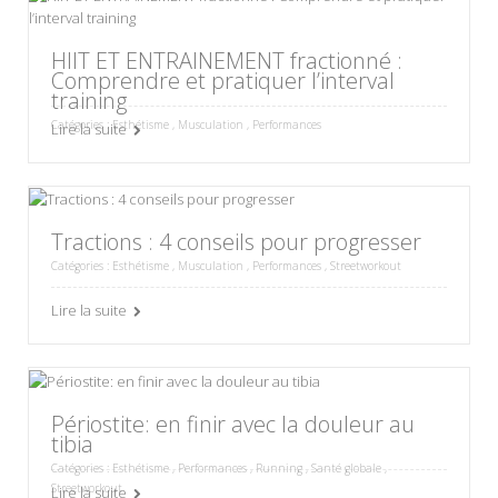
HIIT ET ENTRAINEMENT fractionné :
Comprendre et pratiquer l’interval
training
Catégories :
Esthétisme
,
Musculation
,
Performances
Lire la suite
Tractions : 4 conseils pour progresser
Catégories :
Esthétisme
,
Musculation
,
Performances
,
Streetworkout
Lire la suite
Périostite: en finir avec la douleur au
tibia
Catégories :
Esthétisme
,
Performances
,
Running
,
Santé globale
,
Streetworkout
Lire la suite