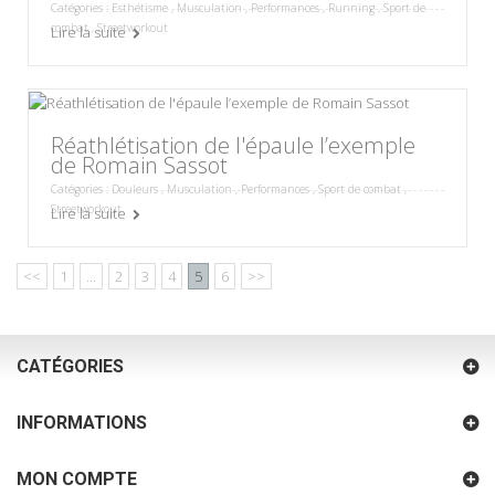
Catégories :
Esthétisme
,
Musculation
,
Performances
,
Running
,
Sport de
combat
,
Streetworkout
Lire la suite
Réathlétisation de l'épaule l’exemple
de Romain Sassot
Catégories :
Douleurs
,
Musculation
,
Performances
,
Sport de combat
,
Streetworkout
Lire la suite
<<
1
...
2
3
4
5
6
>>
CATÉGORIES
INFORMATIONS
MON COMPTE