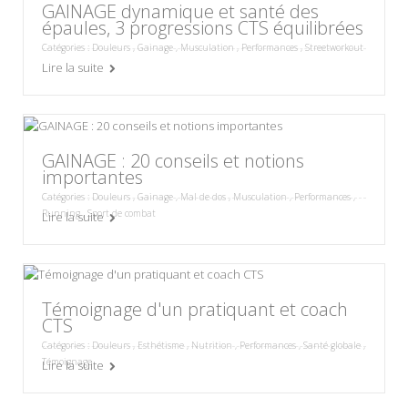
GAINAGE dynamique et santé des
épaules, 3 progressions CTS équilibrées
Catégories :
Douleurs
,
Gainage
,
Musculation
,
Performances
,
Streetworkout
Lire la suite
GAINAGE : 20 conseils et notions
importantes
Catégories :
Douleurs
,
Gainage
,
Mal de dos
,
Musculation
,
Performances
,
Running
,
Sport de combat
Lire la suite
Témoignage d'un pratiquant et coach
CTS
Catégories :
Douleurs
,
Esthétisme
,
Nutrition
,
Performances
,
Santé globale
,
Témoignage
Lire la suite