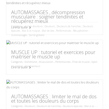
AUTOMASSAGES , décompression
musculaire : soigner tendinites et
récupérez mieux
Catégories :
Autres douleurs
,
Douleurs
,
Douleurs de hanches
,
Douleurs
Lire la suite
épaules
,
Mal à la nuque
,
Mal de dos
,
Performances
,
Récupération -
Automassages
,
Santé globale
MUSCLE UP : tutoriel et exercices pour
maitriser le muscle up
Catégories :
Esthétisme
,
Musculation
,
Performances
,
Prise de muscle
,
Sport
de combat
,
Streetworkout
Lire la suite
AUTOMASSAGES : limiter le mal de dos
et toutes les douleurs du corps
Catégories :
Douleurs
,
Douleurs de hanches
,
Douleurs épaules
,
Mal à la