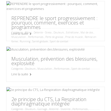
REPRENDRE le sport progressivement :
pourquoi, comment, exercices et
programmes
Catégories :
Bikini
,
Detente - Stress
,
Douleurs
,
Esthétisme
,
Mal de dos
,
Lire la suite
Musculation
,
Performances
,
Perte de graisse
,
Prise de muscle
,
Remise en
forme
,
Running
,
Santé globale
,
Sport de combat
Musculation, prévention des blessures,
explosivité
Catégories :
Douleurs
,
Musculation
,
Performances
,
Sport de combat
Lire la suite
2e principe du CTS, La Respiration
diaphragmatique intégrée
Catégories :
Douleurs
,
Gainage
,
Mobilité - Stabilité
,
Performances
,