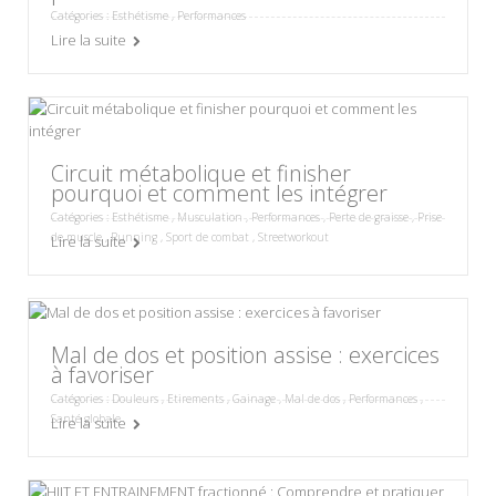
Catégories :
Esthétisme
,
Performances
Lire la suite
Circuit métabolique et finisher
pourquoi et comment les intégrer
Catégories :
Esthétisme
,
Musculation
,
Performances
,
Perte de graisse
,
Prise
de muscle
,
Running
,
Sport de combat
,
Streetworkout
Lire la suite
Mal de dos et position assise : exercices
à favoriser
Catégories :
Douleurs
,
Etirements
,
Gainage
,
Mal de dos
,
Performances
,
Santé globale
Lire la suite