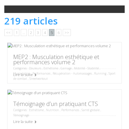
219 articles
<<
1
...
2
3
4
5
6
>>
MEP2 : Musculation esthétique et
performances volume 2
Catégories :
Douleurs
,
Esthétisme
,
Gainage
,
Mobilité - Stabilité
,
Musculation
,
Performances
,
Récupération - Automassages
,
Running
,
Sport
Lire la suite
de combat
,
Streetworkout
Témoignage d’un pratiquant CTS
Catégories :
Esthétisme
,
Nutrition
,
Performances
,
Santé globale
,
Témoignage
Lire la suite