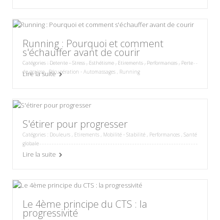
Running : Pourquoi et comment
s'échauffer avant de courir
Catégories :
Detente - Stress
,
Esthétisme
,
Etirements
,
Performances
,
Perte
de graisse
,
Récupération - Automassages
,
Running
Lire la suite
S'étirer pour progresser
Catégories :
Douleurs
,
Etirements
,
Mobilité - Stabilité
,
Performances
,
Santé
globale
Lire la suite
Le 4ème principe du CTS : la
progressivité