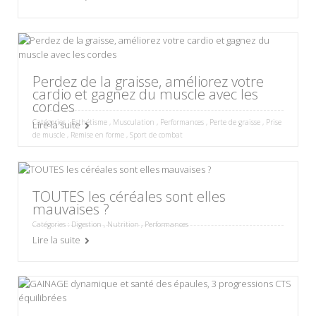
Perdez de la graisse, améliorez votre
cardio et gagnez du muscle avec les
cordes
Catégories :
Esthétisme
,
Musculation
,
Performances
,
Perte de graisse
,
Prise
Lire la suite
de muscle
,
Remise en forme
,
Sport de combat
TOUTES les céréales sont elles
mauvaises ?
Catégories :
Digestion
,
Nutrition
,
Performances
Lire la suite