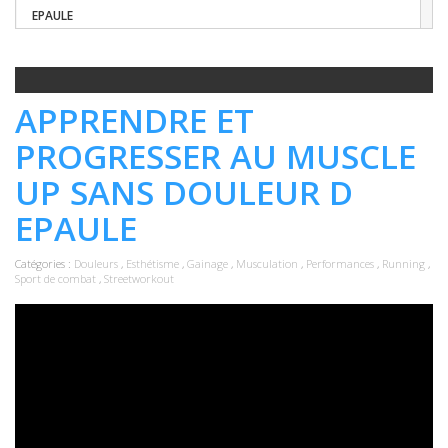
EPAULE
APPRENDRE ET
PROGRESSER AU MUSCLE
UP SANS DOULEUR D
EPAULE
Catégories :
Douleurs
,
Esthétisme
,
Gainage
,
Musculation
,
Performances
,
Running
,
Sport de combat
,
Streetworkout