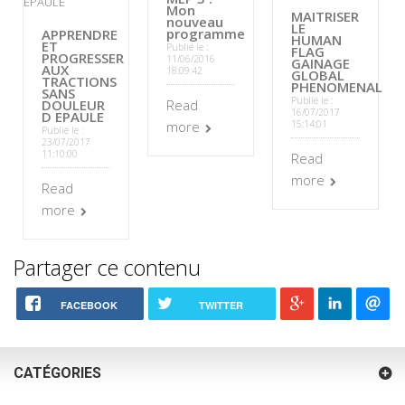
Mon
MAITRISER
nouveau
LE
programme
APPRENDRE
HUMAN
ET
Publié le :
FLAG
PROGRESSER
11/06/2016
GAINAGE
AUX
18:09:42
GLOBAL
TRACTIONS
PHENOMENAL
SANS
Publié le :
DOULEUR
Read
16/07/2017
D EPAULE
more
15:14:01
Publié le :
23/07/2017
11:10:00
Read
more
Read
more
Partager ce contenu
FACEBOOK
TWITTER
CATÉGORIES