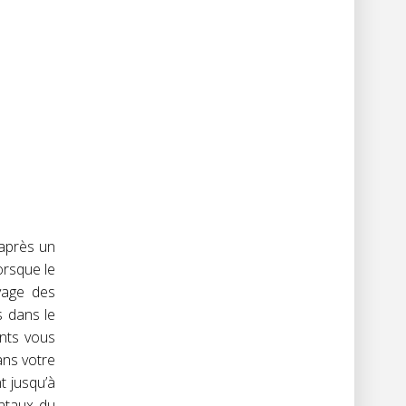
 après un
orsque le
ivage des
s dans le
nts vous
ans votre
t jusqu’à
entaux du