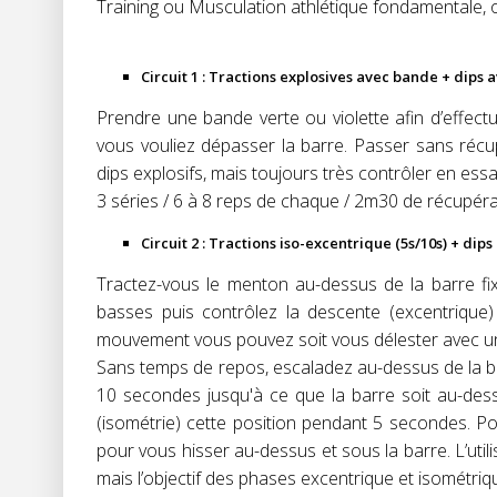
Training ou Musculation athlétique fondamentale, 
Circuit 1 : Tractions explosives avec bande + dips 
Prendre une bande verte ou violette afin d’effect
vous vouliez dépasser la barre. Passer sans récu
dips explosifs, mais toujours très contrôler en es
3 séries / 6 à 8 reps de chaque / 2m30 de récupérati
Circuit 2 : Tractions iso-excentrique (5s/10s) + dip
Tractez-vous le menton au-dessus de la barre fix
basses puis contrôlez la descente (excentriqu
mouvement vous pouvez soit vous délester avec une 
Sans temps de repos, escaladez au-dessus de la ba
10 secondes jusqu'à ce que la barre soit au-des
(isométrie) cette position pendant 5 secondes. Pou
pour vous hisser au-dessus et sous la barre. L’util
mais l’objectif des phases excentrique et isométrique