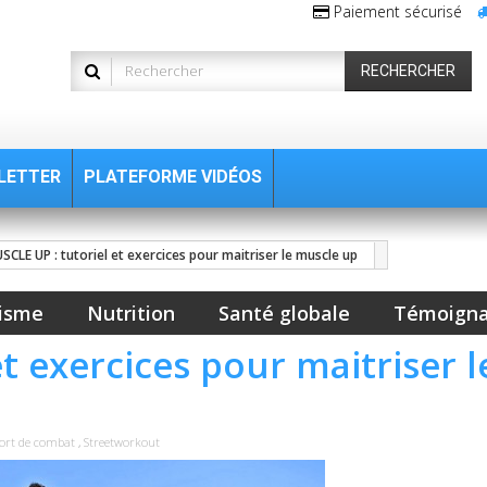
Paiement sécurisé
RECHERCHER
LETTER
PLATEFORME VIDÉOS
SCLE UP : tutoriel et exercices pour maitriser le muscle up
isme
Nutrition
Santé globale
Témoign
t exercices pour maitriser l
ort de combat
,
Streetworkout