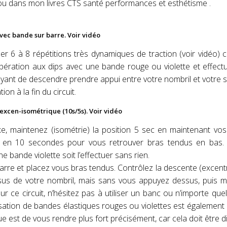
ou dans mon livres CTS santé performances et esthétisme .
avec bande sur barre. Voir vidéo
uer 6 à 8 répétitions très dynamiques de traction (voir vidéo)
pération aux dips avec une bande rouge ou violette et effect
sayant de descendre prendre appui entre votre nombril et votre 
on à la fin du circuit.
s excen-isométrique (10s/5s). Voir vidéo
e, maintenez (isométrie) la position 5 sec en maintenant vo
e) en 10 secondes pour vous retrouver bras tendus en bas.
bande violette soit l’effectuer sans rien.
rre et placez vous bras tendus. Contrôlez la descente (excent
sus de votre nombril, mais sans vous appuyez dessus, puis m
r ce circuit, n’hésitez pas à utiliser un banc ou n’importe que
isation de bandes élastiques rouges ou violettes est également 
 est de vous rendre plus fort précisément, car cela doit être diff