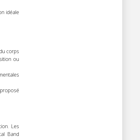
on idéale
 du corps
sition ou
amentales
t proposé
tion. Les
tal Band