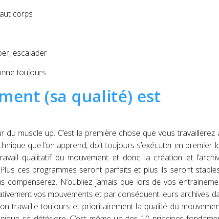
haut corps
per, escalader
ionne toujours
ent (sa qualité) est
r du muscle up. C’est la première chose que vous travaillerez
ique que l’on apprend, doit toujours s’exécuter en premier l
avail qualitatif du mouvement et donc la création et l’arch
lus ces programmes seront parfaits et plus ils seront stable
us compenserez. N’oubliez jamais que lors de vos entraineme
négativement vos mouvements et par conséquent leurs archives d
on travaille toujours et prioritairement la qualité du mouvemen
echnique se détériore. C’est même un des 10 principes fondam