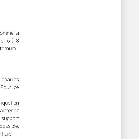
 comme si
uer 6 à 8
sternum.
s épaules
 Pour ce
rique) en
aintenez
l support
possible,
icile.