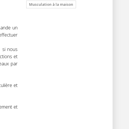
Musculation à la maison
mande un
ffectuer
s si nous
ctions et
eaux par
ulière et
nement et