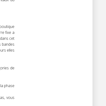
boutique
re fixe a
 dans cet
es bandes
urs elles
gories de
 la phase
cas, vous