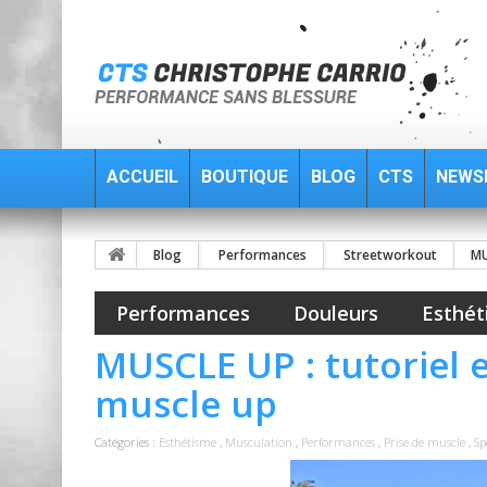
ACCUEIL
BOUTIQUE
BLOG
CTS
NEWS
Blog
Performances
Streetworkout
MU
Performances
Douleurs
Esthét
MUSCLE UP : tutoriel e
muscle up
Catégories :
Esthétisme
,
Musculation
,
Performances
,
Prise de muscle
,
Sp