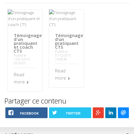
Témoignage
Témoignage
d'un
d’un
pratiquant
pratiquant
et coach
CTS
CTS
Publié le :
Publié le :
01/12/2015
12/01/2015
14:38:36
09:39:53
Read
Read
more
more
Partager ce contenu
FACEBOOK
TWITTER