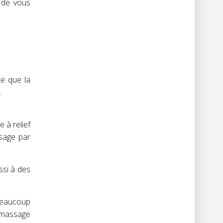
 de vous
e que la
.
 à relief
sage par
ssi à des
 beaucoup
tomassage