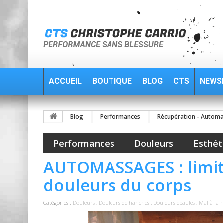
ACCUEIL
BOUTIQUE
BLOG
CTS
NEWS
Blog
Performances
Récupération - Autom
Performances
Douleurs
Esthét
AUTOMASSAGES : limite
douleurs du corps
Catégories :
Douleurs
,
Douleurs de hanches
,
Douleurs épaules
,
Mal à la 