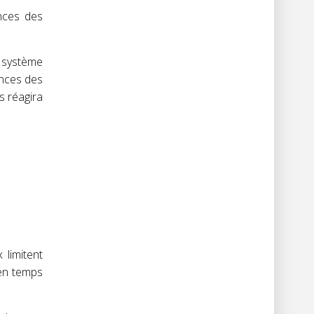
nces des
 système
ences des
s réagira
limitent
 en temps