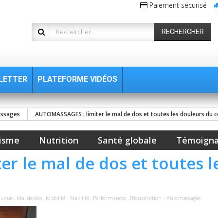
Paiement sécurisé
RECHERCHER
LETTER
PLATEFORME VIDÉOS
assages
AUTOMASSAGES : limiter le mal de dos et toutes les douleurs du 
isme
Nutrition
Santé globale
Témoign
r le mal de dos et toutes l
nuque
,
Mal de dos
,
Mobilité - Stabilité
,
Performances
,
Récupération - Automassages