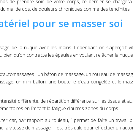
emps de prendre soin de votre corps, ce dernier se chargera
, du mal de dos, de douleurs chroniques comme des tendinites.
tériel pour se masser soi
ge de la nuque avec les mains. Cependant on s’aperçoit vit
u bien qu’on contracte les épaules en voulant relâcher la nuque
ls d’automassages : un bâton de massage, un rouleau de massage
sage, un mini ballon, une bouteille d’eau congelée et
le mas
tensité différente, de répartition différente sur les tissus et au
mentaires en limitant la fatigue d’autres zones du corps.
ter car, par rapport au rouleau, il permet de faire un travail
que la vitesse de massage. Il est très utile pour effectuer un au