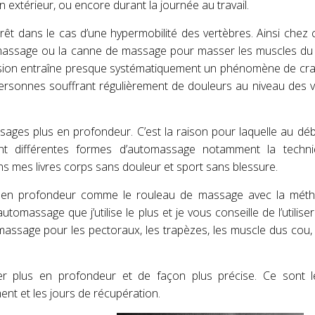
 extérieur, ou encore durant la journée au travail.
t dans le cas d’une hypermobilité des vertèbres. Ainsi chez 
 de massage ou la canne de massage pour masser les muscles d
pression entraîne presque systématiquement un phénomène de cra
ersonnes souffrant régulièrement de douleurs au niveau des 
ages plus en profondeur. C’est la raison pour laquelle au débu
ent différentes formes d’automassage notamment la techn
s mes livres corps sans douleur et sport sans blessure.
s en profondeur comme le rouleau de massage avec la mét
omassage que j’utilise le plus et je vous conseille de l’utiliser
massage pour les pectoraux, les trapèzes, les muscle dus cou, 
 plus en profondeur et de façon plus précise. Ce sont le
ment et les jours de récupération.