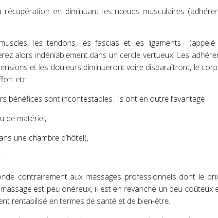
 la récupération en diminuant les nœuds musculaires (adhére
 muscles, les tendons, les fascias et les ligaments (appelé
rerez alors indéniablement dans un cercle vertueux. Les adhér
nsions et les douleurs diminueront voire disparaîtront, le corp
fort etc.
s bénéfices sont incontestables. Ils ont en outre l’avantage
u de matériel,
dans une chambre d’hôtel),
.
nde contrairement aux massages professionnels dont le prix 
auto massage est peu onéreux, il est en revanche un peu coûteux
ent rentabilisé en termes de santé et de bien-être.