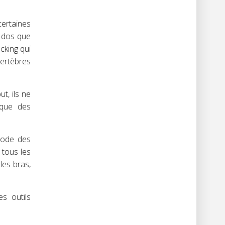
certaines
u dos que
cking qui
vertèbres
t, ils ne
ique des
hode des
 tous les
les bras,
s outils