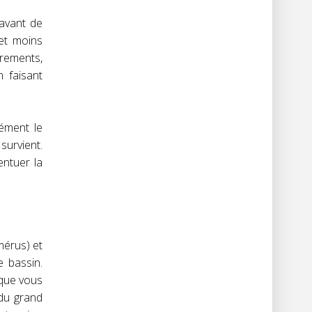
avant de
et moins
rements,
n faisant
sément le
survient.
entuer la
mérus) et
e bassin.
 que vous
du grand