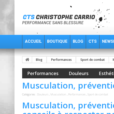
ACCUEIL
BOUTIQUE
BLOG
CTS
NEWS
Blog
Performances
Sport de combat
Performances
Douleurs
Esthét
Musculation, préventio
Catégories :
Douleurs
,
Musculation
,
Performances
,
Sport de combat
Musculation, préventio