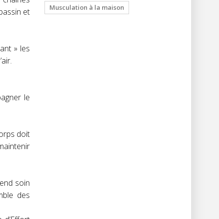
Musculation à la maison
bassin et
ant » les
air.
pagner le
orps doit
maintenir
rend soin
emble des