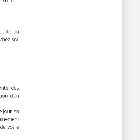
 d’Effort
ualité du
chez soi.
orité des
tion d’un
e jour en
rainement
 de votre