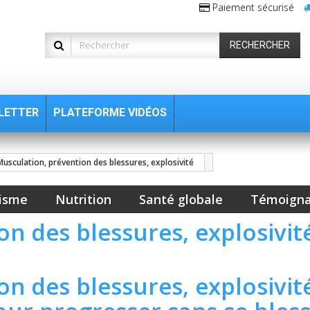
Paiement sécurisé
RECHERCHER
LETTER
PLATEFORME VIDÉOS
Musculation, prévention des blessures, explosivité
isme
Nutrition
Santé globale
Témoign
n des blessures, explosivit
n des blessures, explosivité