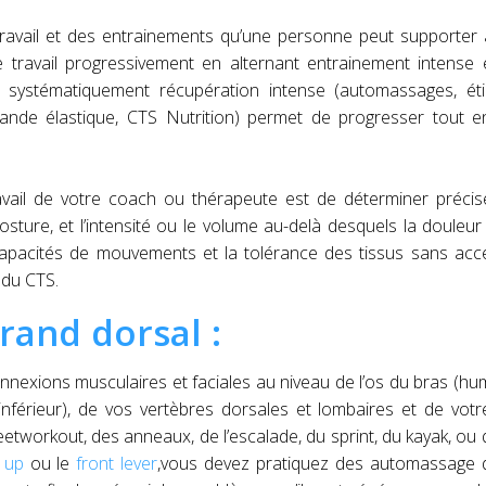
ravail et des entrainements qu’une personne peut supporter 
 travail progressivement en alternant entrainement intense 
t systématiquement récupération intense (automassages, éti
bande élastique, CTS Nutrition) permet de progresser tout e
ravail de votre coach ou thérapeute est de déterminer préci
ure, et l’intensité ou le volume au-delà desquels la douleur 
capacités de mouvements et la tolérance des tissus sans acc
 du CTS.
rand dorsal :
nexions musculaires et faciales au niveau de l’os du bras (hu
férieur), de vos vertèbres dorsales et lombaires et de votr
etworkout, des anneaux, de l’escalade, du sprint, du kayak, ou
 up
ou le
front lever
,vous devez pratiquez des automassage 