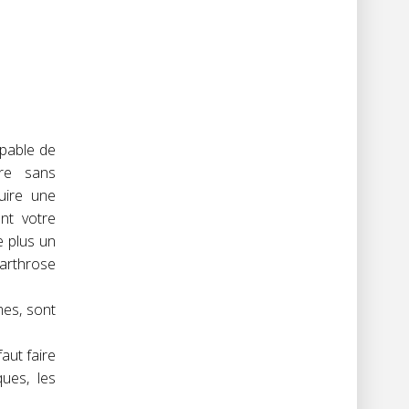
apable de
ire sans
duire une
nt votre
e plus un
 arthrose
mes, sont
aut faire
ques, les