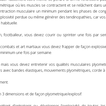
ométrique où les muscles se contractent et se relâchent dans u
 contraction musculaire un minimum pendant les phases de co
explosivité perdue ou même générer des tendinopathies, car vo
habituelle.
an, footballeur, vous devez courir ou sprinter une fois par s
e combats et art martiaux vous devez frapper de façon explosiv
 minimum une fois par semaine.
é, mais vous devez entretenir vos qualités musculaires plyomet
ces avec bandes élastiques, mouvements plyométriques, corde à 
oment.
en 3 dimensions et de façon plyometrique/explosif.
ttent d’entretenir ou développer l’explosivité de toutes le