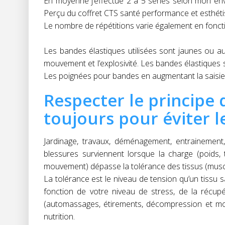
En moyenne j’effectue 2 à 5 séries selon mon envi
Perçu du coffret CTS santé performance et esthéti
Le nombre de répétitions varie également en fonction
Les bandes élastiques utilisées sont jaunes ou au
mouvement et l’explosivité. Les bandes élastiques 
Les poignées pour bandes en augmentant la saisie f
Respecter le principe 
toujours pour éviter l
Jardinage, travaux, déménagement, entrainement,
blessures surviennent lorsque la charge (poids, t
mouvement) dépasse la tolérance des tissus (muscl
La tolérance est le niveau de tension qu’un tissu s
fonction de votre niveau de stress, de la récup
(automassages, étirements, décompression et mobi
nutrition.