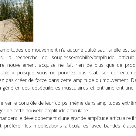
amplitudes de mouvement n'a aucune utilité sauf si elle est c
s, la recherche de souplesse/mobilité/amplitude articula
ulaire nouvellement acquise ne fait rien de plus que de pro
inutile » puisque vous ne pourrez pas stabiliser correcteme
rez pas créer de force dans cette amplitude du mouvement. D
a générer des déséquilibres musculaires et entraineront une
erver le contrôle de leur corps, même dans amplitudes extrê
er de cette nouvelle amplitude articulaire.
emandent le développement d’une grande amplitude articulaire il f
et préférer les mobilisations articulaires avec bandes élasti