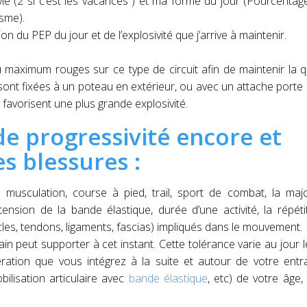
e (2 si c’est les vacances ) et ma forme du jour (Pourcentage
sme).
 du PEP du jour et de l’explosivité que j’arrive à maintenir.
 maximum rouges sur ce type de circuit afin de maintenir la q
sont fixées à un poteau en extérieur, ou avec un attache porte 
avorisent une plus grande explosivité.
de progressivité encore et
es blessures :
 musculation, course à pied, trail, sport de combat, la maj
ension de la bande élastique, durée d’une activité, la répéti
es, tendons, ligaments, fascias) impliqués dans le mouvement.
ain peut supporter à cet instant. Cette tolérance varie au jour l
ération que vous intégrez à la suite et autour de votre ent
lisation articulaire avec
bande élastique
, etc) de votre âge,