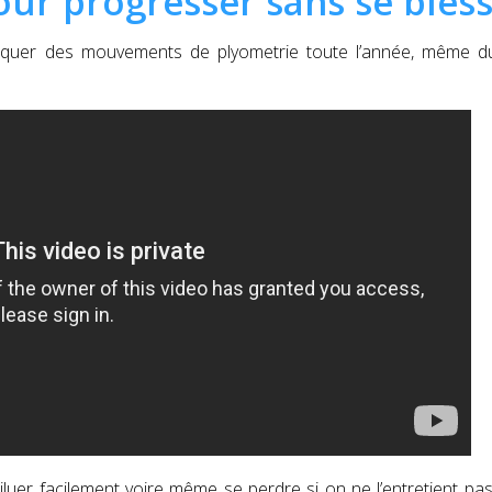
our progresser sans se bles
ratiquer des mouvements de plyometrie toute l’année, même d
iluer facilement voire même se perdre si on ne l’entretient pas