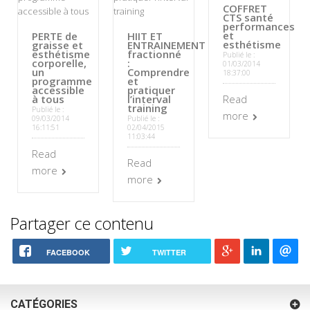
COFFRET
CTS santé
performances
et
PERTE de
HIIT ET
esthétisme
graisse et
ENTRAINEMENT
esthétisme
fractionné
Publié le :
corporelle,
:
01/03/2014
un
Comprendre
18:37:00
programme
et
accessible
pratiquer
à tous
l’interval
Read
training
Publié le :
more
09/03/2014
Publié le :
16:11:51
02/04/2015
11:03:44
Read
Read
more
more
Partager ce contenu
FACEBOOK
TWITTER
CATÉGORIES