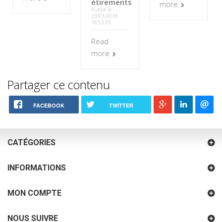
étirements
more
Publié le :
23/03/2018
18:53:35
Read
more
Partager ce contenu
FACEBOOK
TWITTER
CATÉGORIES
INFORMATIONS
MON COMPTE
NOUS SUIVRE