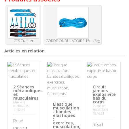
CTS Trainer
CORDE ONDULATOIRE 15m /6kg
Articles en relation
2 Séances
Circuit
métaboliques
jambes
et
explosivité
musculaires
bas du
corps
Publié le :
Elastique
01/10/2015
Publié le :
musculation
11:32:24
30/07/2015
- bandes
15:16:21
élastiques
:
Read
exercices,
Read
musculation,
more