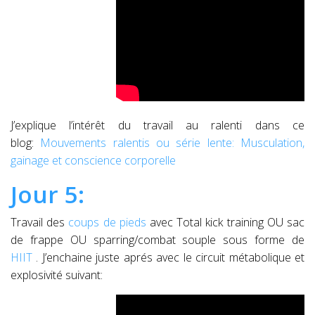
J’explique l’intérêt du travail au ralenti dans ce
blog:
Mouvements ralentis ou série lente: Musculation,
gainage et conscience corporelle
Jour 5:
Travail des
coups de pieds
avec Total kick training OU sac
de frappe OU sparring/combat souple sous forme de
HIIT
. J’enchaine juste aprés avec le circuit métabolique et
explosivité suivant: