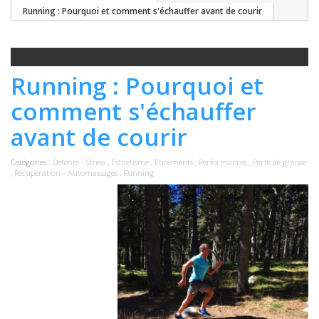
Running : Pourquoi et comment s'échauffer avant de courir
Running : Pourquoi et
comment s'échauffer
avant de courir
Catégories :
Detente - Stress
,
Esthétisme
,
Etirements
,
Performances
,
Perte de graisse
,
Récupération - Automassages
,
Running