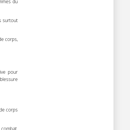
rammes du
s surtout
de corps,
ive pour
blessure
 de corps
e combat.