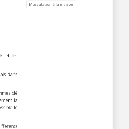
Musculation à la maison
s et les
Mais dans
ammes clé
ement la
ssible le
ifférents