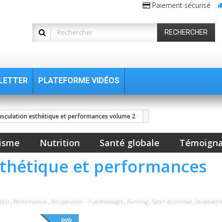
Paiement sécurisé
RECHERCHER
LETTER
PLATEFORME VIDÉOS
usculation esthétique et performances volume 2
isme
Nutrition
Santé globale
Témoign
sthétique et performances
tion
,
Performances
,
Récupération - Automassages
,
Running
,
Sport de combat
,
Streetwor