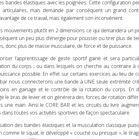
 des bandes élastiques avec les poignées. Cette configuration p
 articulaires, mais demande par conséquent un grand cont
’avantage de ce travail, mais également son inconvénient.
des mouvements plutôt en 2 dimensions ce qui demandera un p
conséquent un peu plus d’énergie pour pousser ou tirer plus de te
les, donc plus de masse musculaire, de force et de puissance.
iser l’apprentissage de geste sportif gainé et sera particu
ation du corps , ou dans lesquels on cherche au contraire à 
uissance possible. En effet sur certains exercices au lieu de 
ebar nous connecterons une bande à UNE seule extrémité créa
ins en gainage et le contrôle de la rotation du corps. En d
le bras de levier et on générera des forces de rotation différ
ns une main. Ainsi le CORE BAR et les circuits du livre augmen
dans toutes vos activités sportives de façon spectaculaire.
lisation des bandes élastiques et la musculation classique pui
n comme le squat, le développé « couché ou presque », le tirage