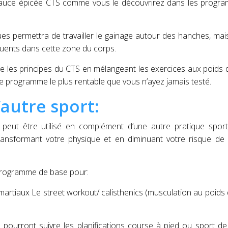
la sauce épicée CTS comme vous le découvrirez dans les prog
iques permettra de travailler le gainage autour des hanches, mai
quents dans cette zone du corps.
te les principes du CTS en mélangeant les exercices aux poids 
e programme le plus rentable que vous n’ayez jamais testé.
’autre sport:
ut être utilisé en complément d’une autre pratique sport
ransformant votre physique et en diminuant votre risque de 
u programme de base pour:
 martiaux Le street workout/ calisthenics (musculation au poids
 pourront suivre les planifications course à pied ou sport d