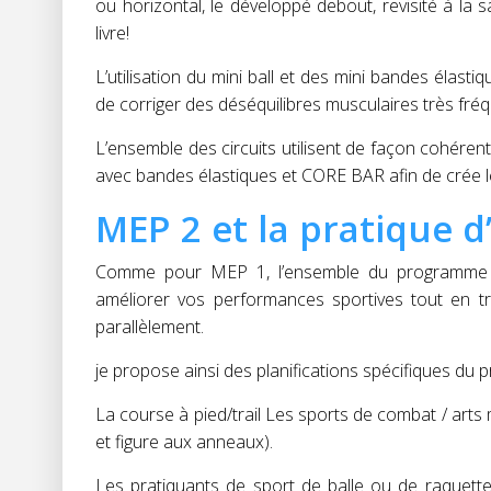
ou horizontal, le développé debout, revisité à 
livre!
L’utilisation du mini ball et des mini bandes élast
de corriger des déséquilibres musculaires très fré
L’ensemble des circuits utilisent de façon cohéren
avec bandes élastiques et CORE BAR afin de crée l
MEP 2 et la pratique d
Comme pour MEP 1, l’ensemble du programme pe
améliorer vos performances sportives tout en t
parallèlement.
je propose ainsi des planifications spécifiques d
La course à pied/trail Les sports de combat / arts
et figure aux anneaux).
Les pratiquants de sport de balle ou de raquette