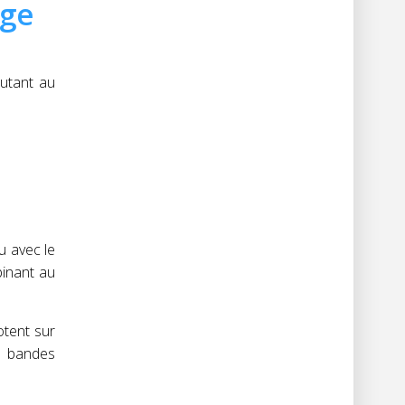
age
utant au
u avec le
binant au
otent sur
es bandes