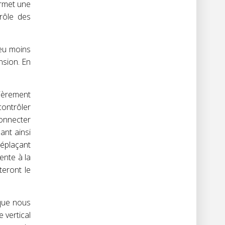
ermet une
rôle des
eu moins
nsion. En
lièrement
contrôler
connecter
nt ainsi
éplaçant
ente à la
teront le
sque nous
 vertical