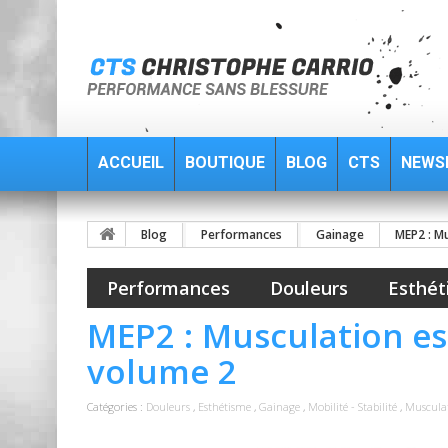
ACCUEIL
BOUTIQUE
BLOG
CTS
NEWS
Blog
Performances
Gainage
MEP2 : M
Performances
Douleurs
Esthét
MEP2 : Musculation e
volume 2
Catégories :
Douleurs
,
Esthétisme
,
Gainage
,
Mobilité - Stabilité
,
Muscula