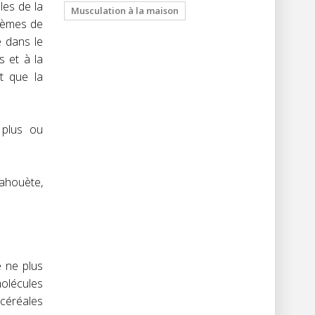
les de la
Musculation à la maison
blèmes de
e dans le
s et à la
t que la
 plus ou
cahouète,
e ne plus
molécules
céréales