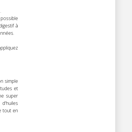
.
 possible
igestif à
’années.
appliquez
on simple
itudes et
ne super
d'huiles
e tout en