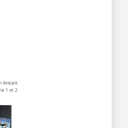
 limitant
me 1 et 2