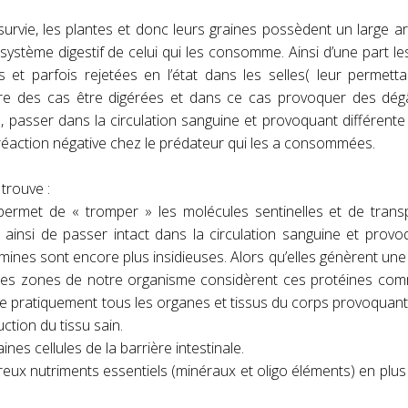
urvie, les plantes et donc leurs graines possèdent un large a
e système digestif de celui qui les consomme. Ainsi d’une part le
t parfois rejetées en l’état dans les selles( leur permetta
pire des cas être digérées et dans ce cas provoquer des dég
s, passer dans la circulation sanguine et provoquant différente
éaction négative chez le prédateur qui les a consommées.
trouve :
permet de « tromper » les molécules sentinelles et de trans
 ainsi de passer intact dans la circulation sanguine et prov
mines sont encore plus insidieuses. Alors qu’elles génèrent une
tres zones de notre organisme considèrent ces protéines com
s de pratiquement tous les organes et tissus du corps provoquan
tion du tissu sain.
s cellules de la barrière intestinale.
reux nutriments essentiels (minéraux et oligo éléments) en plus 