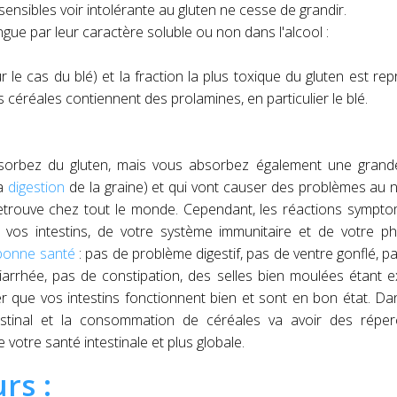
sibles voir intolérante au gluten ne cesse de grandir.
ngue par leur caractère soluble ou non dans l'alcool :
ur le cas du blé) et la fraction la plus toxique du gluten est re
s céréales contiennent des prolamines, en particulier le blé.
orbez du gluten, mais vous absorbez également une grande
la
digestion
de la graine) et qui vont causer des problèmes au 
e retrouve chez tout le monde. Cependant, les réactions sympt
de vos intestins, de votre système immunitaire et de votre ph
 bonne santé
: pas de problème digestif, pas de ventre gonflé, p
diarrhée, pas de constipation, des selles bien moulées étant 
er que vos intestins fonctionnent bien et sont en bon état. Da
estinal et la consommation de céréales va avoir des réper
votre santé intestinale et plus globale.
rs :