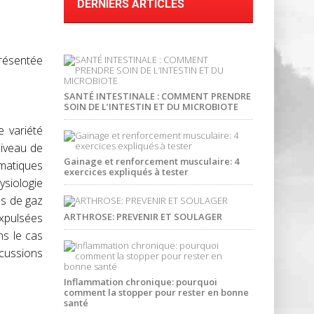
DERNIERS ARTICLES
présentée
SANTÉ INTESTINALE : COMMENT PRENDRE
SOIN DE L’INTESTIN ET DU MICROBIOTE
 variété
niveau de
Gainage et renforcement musculaire: 4
omatiques
exercices expliqués à tester
ysiologie
as de gaz
expulsées
ARTHROSE: PREVENIR ET SOULAGER
ns le cas
cussions
Inflammation chronique: pourquoi
comment la stopper pour rester en bonne
santé