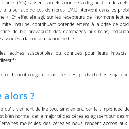
utinines (AG) causent l'accélération de la dégradation des cellu
ue à la surface de ces dernières. L'AG intervient dans les pro
ne ». En effet elle agit sur les récepteurs de l'hormone leptin
mite l'insuline, contribuant potentiellement à la prise de poid
 lectine de blé provoquait des dommages aux reins, indiquan
re associés à la consommation de blé.
des lectines susceptibles ou connues pour leurs impacts
gestif :
erre, haricot rouge et blanc, lentilles, poids chiches, soja, ca
 alors ?
 qu’ils viennent de lire tout simplement, car la simple idée d
st bien normal, car la majorité des céréales agissent sur des 
. Certaines molécules des céréales nous rendent accros aux 