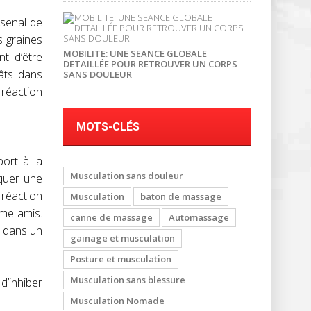
rsenal de
s graines
MOBILITE: UNE SEANCE GLOBALE
nt d’être
DETAILLÉE POUR RETROUVER UN CORPS
âts dans
SANS DOULEUR
 réaction
MOTS-CLÉS
port à la
Musculation sans douleur
oquer une
 réaction
Musculation
baton de massage
me amis.
canne de massage
Automassage
t dans un
gainage et musculation
Posture et musculation
Musculation sans blessure
d’inhiber
Musculation Nomade