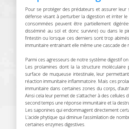
Pour se protéger des prédateurs et assurer leur s
défense visant à perturber la digestion et irriter l
consommées peuvent être partiellement digérées e
disséminé au sol et donc survivre) ou dans le 
l’intestin ou lorsque ces derniers sont trop abimé
immunitaire entrainant elle même une cascade de r
Parmi ces agresseurs de notre système digestif on 
Les prolamines dont la la structure moléculaire 
surface de muqueuse intestinale, leur permettant
réaction immunitaire inflammatoire. Mais ces prola
immunitaire dans certaines zones du corps, d’au
Ainsi cela leur permet de s’attacher à des cellule
second temps une réponse immunitaire et la destruc
Les saponines qui endommagent directement certaine
L’acide phytique qui diminue l’assimilation de nomb
certaines enzymes digestives.