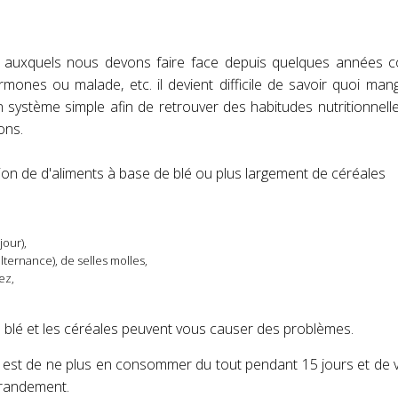
es auxquels nous devons faire face depuis quelques années 
rmones ou malade, etc. il devient difficile de savoir quoi ma
 système simple afin de retrouver des habitudes nutritionnell
ons.
ion de d'aliments à base de blé ou plus largement de céréales
jour),
lternance), de selles molles,
ez,
e blé et les céréales peuvent vous causer des problèmes.
e est de ne plus en consommer du tout pendant 15 jours et de vo
grandement.