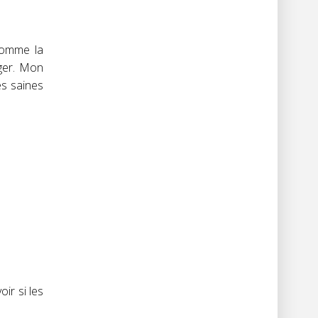
comme la
nger. Mon
es saines
ir si les