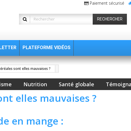
Paiement sécurisé
RECHERCHER
LETTER
PLATEFORME VIDÉOS
éréales sont elles mauvaises ?
isme
Nutrition
Santé globale
Témoign
ont elles mauvaises ?
de en mange :