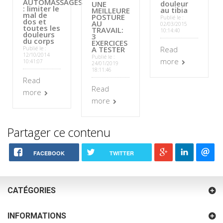
AUTOMASSAGES
douleur
UNE
: limiter le
au tibia
MEILLEURE
mal de
POSTURE
Publié le :
dos et
AU
02/03/2015
toutes les
TRAVAIL:
10:14:40
douleurs
3
du corps
EXERCICES
A TESTER
Read
Publié le :
12/10/2014
Publié le :
more
10:41:07
24/01/2019
18:11:46
Read
Read
more
more
Partager ce contenu
FACEBOOK
TWITTER
CATÉGORIES
INFORMATIONS