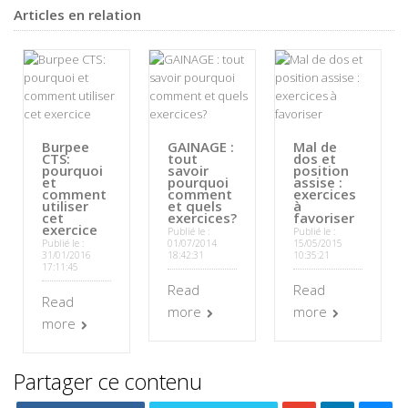
Articles en relation
Burpee
GAINAGE :
Mal de
CTS:
tout
dos et
pourquoi
savoir
position
et
pourquoi
assise :
comment
comment
exercices
utiliser
et quels
à
cet
exercices?
favoriser
exercice
Publié le :
Publié le :
Publié le :
01/07/2014
15/05/2015
31/01/2016
18:42:31
10:35:21
17:11:45
Read
Read
Read
more
more
more
Partager ce contenu