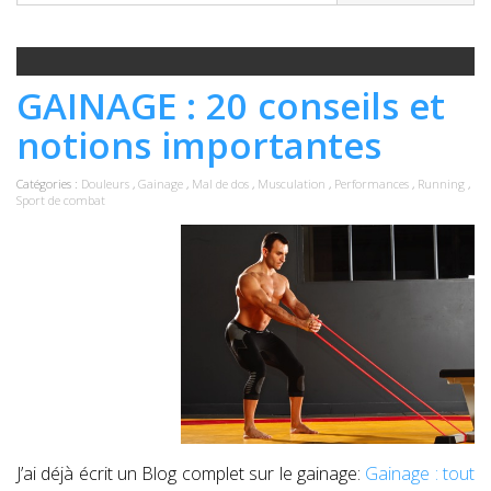
GAINAGE : 20 conseils et
notions importantes
Catégories :
Douleurs
,
Gainage
,
Mal de dos
,
Musculation
,
Performances
,
Running
,
Sport de combat
J’ai déjà écrit un Blog complet sur le gainage:
Gainage : tout