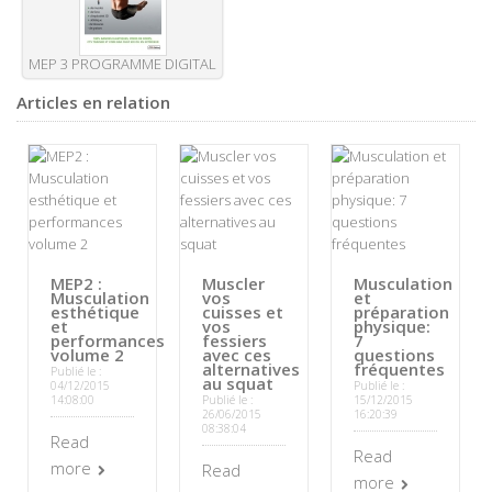
MEP 3 PROGRAMME DIGITAL
Articles en relation
MEP2 :
Muscler
Musculation
Musculation
vos
et
esthétique
cuisses et
préparation
et
vos
physique:
performances
fessiers
7
volume 2
avec ces
questions
alternatives
fréquentes
Publié le :
au squat
04/12/2015
Publié le :
14:08:00
Publié le :
15/12/2015
26/06/2015
16:20:39
08:38:04
Read
Read
more
Read
more