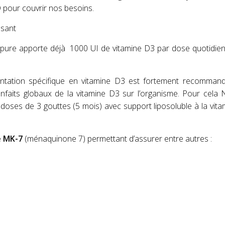
 pour couvrir nos besoins.
issant
ripure apporte déjà
1000 UI de vitamine D3 par dose quotidie
tation spécifique en vitamine D3 est fortement recomman
nfaits globaux de la vitamine D3 sur l’organisme. Pour cela 
doses de 3 gouttes (5 mois) avec support liposoluble à la vita
me MK-7
(ménaquinone 7) permettant d’assurer entre autres :