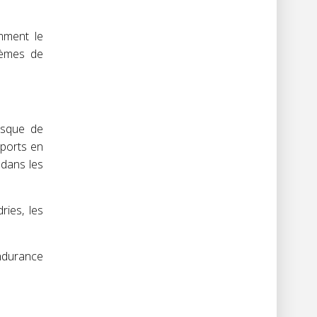
mment le
lèmes de
isque de
pports en
 dans les
ies, les
ndurance