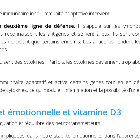
immunitaire inné, l'immunité adaptative intervient.
re deuxième ligne de défense.
Il s'appuie sur les lympho
rps reconnaissent les antigènes et se lient à eux. Ils sont 
es ne ciblant que certains ennemis. Les anticorps rendent le
ces.
uisent des cytokines. Parfois, les cytokines deviennent trop a
mmunitaire adaptatif et active certains gènes tout en en dé
de cytokines, ce qui module l'inflammation et la possibilité d'un
 et émotionnelle et vitamine D3
gulation et l’équilibre des neurotransmetteurs.
mpliquées dans notre stabilité émotionnelle, dans l’apprenti