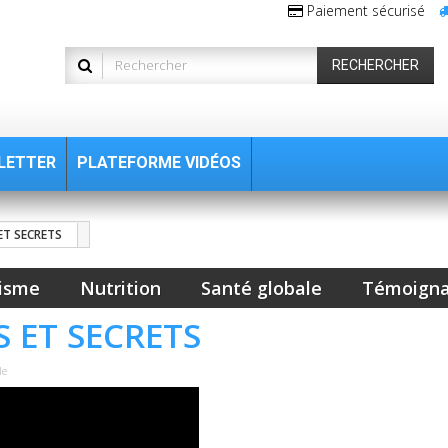
Paiement sécurisé
RECHERCHER
LETTER
PLATEFORME VIDÉOS
 ET SECRETS
isme
Nutrition
Santé globale
Témoign
S ET SECRETS
le