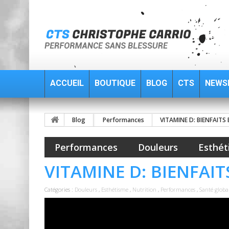
ACCUEIL
BOUTIQUE
BLOG
CTS
NEWS
Blog
Performances
VITAMINE D: BIENFAITS
Performances
Douleurs
Esthét
VITAMINE D: BIENFAIT
Catégories :
Douleurs
,
Esthétisme
,
Nutrition
,
Performances
,
Santé globa