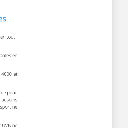
es
er tout l
tantes en
à 4000 et
e de peau
s besoins
 sport ne
nt UVB ne