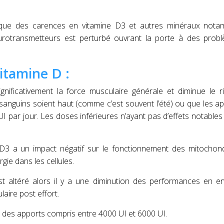
 que des carences en vitamine D3 et autres minéraux nota
eurotransmetteurs est perturbé ouvrant la porte à des prob
itamine D :
nificativement la force musculaire générale et diminue le r
x sanguins soient haut (comme c’est souvent l’été) ou que les a
I par jour.
Les doses inférieures n’ayant pas d’effets notables
D3 a un impact négatif sur le fonctionnement des mitochondr
gie dans les cellules.
t altéré alors il y a une diminution des performances en e
aire post effort.
er des apports compris entre 4000 UI et 6000 UI.