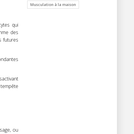
Musculation à la maison
cytes qui
comme des
s futures
bondantes
sactivant
e tempête
ssage, ou