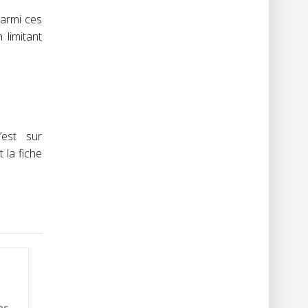
Parmi ces
 limitant
’est sur
 la fiche
es