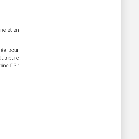
nne et en
dée pour
Nutripure
mine D3 :