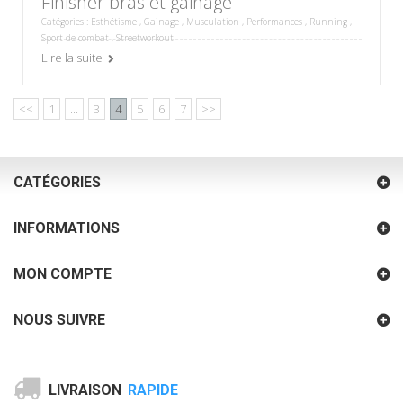
Finisher bras et gainage
Catégories :
Esthétisme
,
Gainage
,
Musculation
,
Performances
,
Running
,
Sport de combat
,
Streetworkout
Lire la suite
<<
1
...
3
4
5
6
7
>>
CATÉGORIES
INFORMATIONS
MON COMPTE
NOUS SUIVRE
LIVRAISON
RAPIDE