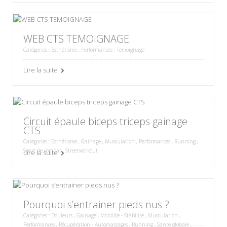
WEB CTS TEMOIGNAGE
Catégories :
Esthétisme
,
Performances
,
Témoignage
Lire la suite
Circuit épaule biceps triceps gainage
CTS
Catégories :
Esthétisme
,
Gainage
,
Musculation
,
Performances
,
Running
,
Sport de combat
,
Streetworkout
Lire la suite
Pourquoi s’entrainer pieds nus ?
Catégories :
Douleurs
,
Gainage
,
Mobilité - Stabilité
,
Musculation
,
Performances
,
Récupération - Automassages
,
Running
,
Santé globale
,