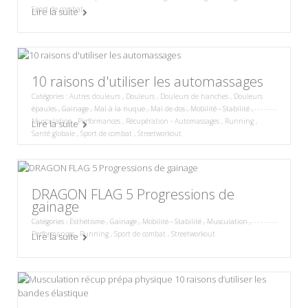
Sport de combat
Lire la suite
10 raisons d'utiliser les automassages
Catégories :
Autres douleurs
,
Douleurs
,
Douleurs de hanches
,
Douleurs
épaules
,
Gainage
,
Mal à la nuque
,
Mal de dos
,
Mobilité - Stabilité
,
Musculation
,
Performances
,
Récupération - Automassages
,
Running
,
Lire la suite
Santé globale
,
Sport de combat
,
Streetworkout
DRAGON FLAG 5 Progressions de
gainage
Catégories :
Esthétisme
,
Gainage
,
Mobilité - Stabilité
,
Musculation
,
Performances
,
Running
,
Sport de combat
,
Streetworkout
Lire la suite