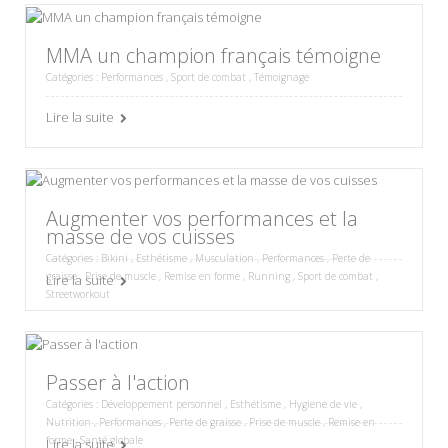
MMA un champion français témoigne
Catégories :
Performances
,
Sport de combat
,
Témoignage
Lire la suite
Augmenter vos performances et la
masse de vos cuisses
Catégories :
Bikini
,
Esthétisme
,
Musculation
,
Performances
,
Perte de
graisse
,
Prise de muscle
,
Remise en forme
,
Running
,
Sport de combat
,
Lire la suite
Streetworkout
Passer à l'action
Catégories :
Développement personnel
,
Esthétisme
,
Hygiene de vie
,
Nutrition
,
Performances
,
Perte de graisse
,
Prise de muscle
,
Remise en
forme
,
Santé globale
Lire la suite