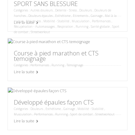
SPORT SANS BLESSURE
Catégories :
Autres douleurs
,
Detente - Stress
,
Douleurs
,
Douleurs de
hanches
,
Douleurs épaules
,
Esthétisme
,
Etirements
,
Gainage
,
Mal à la
nuque
,
Mal de dos
,
Mobilité - Stabilité
,
Musculation
,
Performances
,
Lire la suite
Récupération - Automassages
,
Respiration
,
Running
,
Santé globale
,
Sport
de combat
,
Streetworkout
Course à pied marathon et CTS
temoignage
Catégories :
Performances
,
Running
,
Témoignage
Lire la suite
Développé épaules façon CTS
Catégories :
Douleurs
,
Esthétisme
,
Gainage
,
Mobilité - Stabilité
,
Musculation
,
Performances
,
Running
,
Sport de combat
,
Streetworkout
Lire la suite