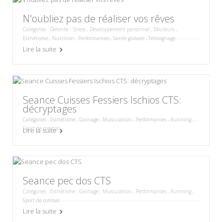
N'oubliez pas de réaliser vos rêves
Catégories :
Detente - Stress
,
Développement personnel
,
Douleurs
,
Esthétisme
,
Nutrition
,
Performances
,
Santé globale
,
Témoignage
Lire la suite
Seance Cuisses Fessiers Ischios CTS:
décryptages
Catégories :
Esthétisme
,
Gainage
,
Musculation
,
Performances
,
Running
,
Sport de combat
Lire la suite
Seance pec dos CTS
Catégories :
Esthétisme
,
Gainage
,
Musculation
,
Performances
,
Running
,
Sport de combat
Lire la suite