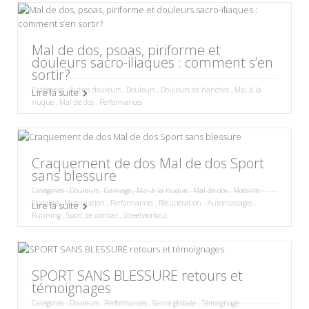
Mal de dos, psoas, piriforme et
douleurs sacro-iliaques : comment s’en
sortir?
Catégories :
Autres douleurs
,
Douleurs
,
Douleurs de hanches
,
Mal à la
Lire la suite
nuque
,
Mal de dos
,
Performances
Craquement de dos Mal de dos Sport
sans blessure
Catégories :
Douleurs
,
Gainage
,
Mal à la nuque
,
Mal de dos
,
Mobilité -
Stabilité
,
Musculation
,
Performances
,
Récupération - Automassages
,
Lire la suite
Running
,
Sport de combat
,
Streetworkout
SPORT SANS BLESSURE retours et
témoignages
Catégories :
Douleurs
,
Performances
,
Santé globale
,
Témoignage