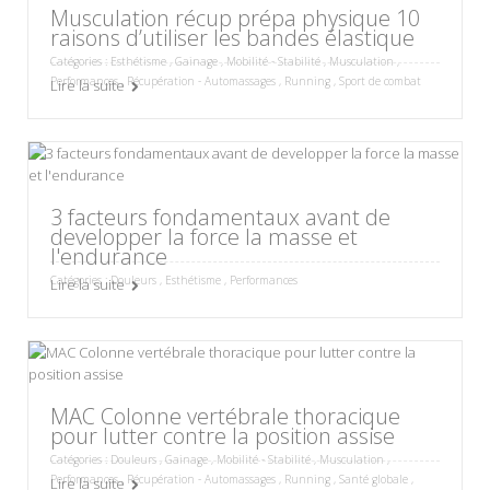
Musculation récup prépa physique 10
raisons d’utiliser les bandes élastique
Catégories :
Esthétisme
,
Gainage
,
Mobilité - Stabilité
,
Musculation
,
Performances
,
Récupération - Automassages
,
Running
,
Sport de combat
Lire la suite
3 facteurs fondamentaux avant de
developper la force la masse et
l'endurance
Catégories :
Douleurs
,
Esthétisme
,
Performances
Lire la suite
MAC Colonne vertébrale thoracique
pour lutter contre la position assise
Catégories :
Douleurs
,
Gainage
,
Mobilité - Stabilité
,
Musculation
,
Performances
,
Récupération - Automassages
,
Running
,
Santé globale
,
Lire la suite