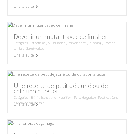
Lire la suite
Devenir un mutant avec ce finisher
Catégories :
Esthétisme
,
Musculation
,
Performances
,
Running
,
Sport de
combat
,
Streetworkout
Lire la suite
Une recette de petit déjeuné ou de
collation a tester
Catégories :
Bikini
,
Esthétisme
,
Nutrition
,
Perte de graisse
,
Recettes
,
Sans
gluten
,
Santé globale
Lire la suite