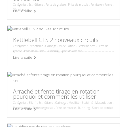
Catégories :
Esthétisme
,
Perte de graisse
,
Prise de muscle
,
Remise en forme
,
Témoignage
Lire la suite
Kettlebell CTS 2 nouveaux circuits
Catégories :
Esthétisme
,
Gainage
,
Musculation
,
Performances
,
Perte de
graisse
,
Prise de muscle
,
Running
,
Sport de combat
Lire la suite
Arraché et fente tirage en rotation
pourquoi et comment les utiliser
Catégories :
Bikini
,
Esthétisme
,
Gainage
,
Mobilité - Stabilité
,
Musculation
,
Performances
,
Perte de graisse
,
Prise de muscle
,
Running
,
Sport de combat
Lire la suite