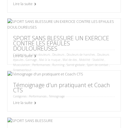
Lire la suite
SPORT SANS BLESSURE UN EXERCICE
CONTRE LES EPAULES
DOULOUREUSES
Catégories :
Autres douleurs
,
Douleurs
,
Douleurs de hanches
,
Douleurs
Lire la suite
épaules
,
Gainage
,
Mal à la nuque
,
Mal de dos
,
Mobilité - Stabilité
,
Musculation
,
Performances
,
Running
,
Santé globale
,
Sport de combat
,
Streetworkout
Témoignage d'un pratiquant et Coach
CTS
Catégories :
Performances
,
Témoignage
Lire la suite