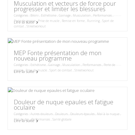
Musculation et vecteurs de force pour
progresser et limiter les blessures
Catégories :
Bikini
,
Esthétisme
,
Gainage
,
Musculation
,
Performances
,
Perte de graisse
,
Prise de muscle
,
Remise en forme
,
Running
,
Sport de
Lire la suite
combat
,
Streetworkout
MEP Fonte présentation de mon
nouveau programme
Catégories :
Esthétisme
,
Gainage
,
Musculation
,
Performances
,
Perte de
graisse
,
Prise de muscle
,
Sport de combat
,
Streetworkout
Lire la suite
Douleur de nuque epaules et fatigue
oculaire
Catégories :
Autres douleurs
,
Douleurs
,
Douleurs épaules
,
Mal à la nuque
,
Mal de dos
,
Performances
,
Santé globale
Lire la suite