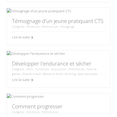
Témoignage d'un jeune pratiquant CTS
Catégories :
Esthétisme
,
Performances
,
Témoignage
Lire la suite
Développer l'endurance et sécher
Catégories :
Bikini
,
Esthétisme
,
Musculation
,
Performances
,
Perte de
graisse
,
Prise de muscle
,
Remise en forme
,
Running
,
Sport de combat
Lire la suite
Comment progresser
Catégories :
Esthétisme
,
Performances