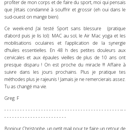
profiter de mon corps et de faire du sport, moi qui pensais
que j’étais condamné à souffrir et grossir (eh oui dans le
sud-ouest on mange bien).
Ce week-end j’ai testé Sport sans blessure (pratique
d’abord puis je lis lol): MAC au sol, le Air Mac yoga et les
mobilisations oculaires et l’application de la synergie
d’huiles essentielles. En 48 h des petites douleurs aux
cervicales et aux épaules vieilles de plus de 10 ans ont
presque disparu ! On est proche du miracle !!! Affaire à
suivre dans les jours prochains. Plus je pratique tes
méthodes plus je rajeunis ! Jamais je ne remercierais assez.
Tu as changé ma vie.
Greg. F
- - - - - - - - - - - - - - - - - - - - - - - - - - - - - - - - - - - - - - - - - - - - -- -
- - - - - - - - - - - - - - - - - - - - - - - -
Bonjour Christophe, un petit mail pour te faire un retour de