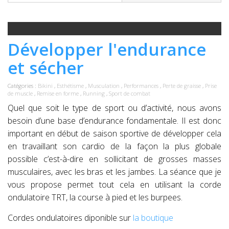
Développer l'endurance
et sécher
Catégories :
Bikini
,
Esthétisme
,
Musculation
,
Performances
,
Perte de graisse
,
Prise
de muscle
,
Remise en forme
,
Running
,
Sport de combat
Quel que soit le type de sport ou d’activité, nous avons
besoin d’une base d’endurance fondamentale. Il est donc
important en début de saison sportive de développer cela
en travaillant son cardio de la façon la plus globale
possible c’est-à-dire en sollicitant de grosses masses
musculaires, avec les bras et les jambes. La séance que je
vous propose permet tout cela en utilisant la corde
ondulatoire TRT, la course à pied et les burpees.
Cordes ondulatoires diponible sur
la boutique