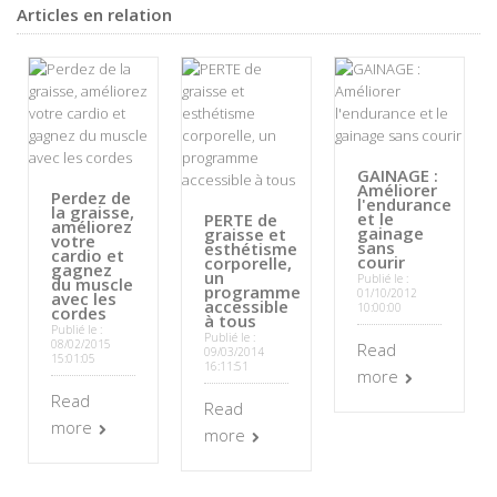
Articles en relation
GAINAGE :
Améliorer
Perdez de
l'endurance
la graisse,
et le
PERTE de
améliorez
gainage
graisse et
votre
sans
esthétisme
cardio et
courir
corporelle,
gagnez
un
Publié le :
du muscle
programme
01/10/2012
avec les
accessible
10:00:00
cordes
à tous
Publié le :
Publié le :
08/02/2015
Read
09/03/2014
15:01:05
16:11:51
more
Read
Read
more
more