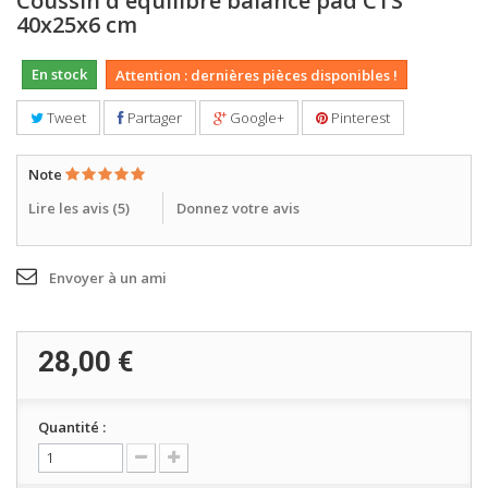
Coussin d'équilibre balance pad CTS
40x25x6 cm
En stock
Attention : dernières pièces disponibles !
Tweet
Partager
Google+
Pinterest
Note
Lire les avis (
5
)
Donnez votre avis
Envoyer à un ami
28,00 €
Quantité :