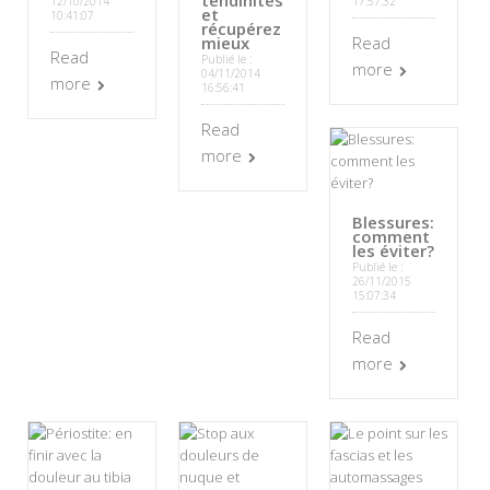
tendinites
12/10/2014
17:57:32
et
10:41:07
récupérez
mieux
Read
Read
Publié le :
more
04/11/2014
more
16:56:41
Read
more
Blessures:
comment
les éviter?
Publié le :
26/11/2015
15:07:34
Read
more