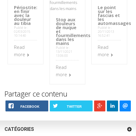
Périostite:
Le point
en finir
sur les
avec la
fascias et
douleur
les
Stop aux
au tibia
automassages
douleurs
de nuque
Publié le :
Publié le :
et
02/03/2015
20/11/2013
fourmillements
10:14:40
16:52:41
dans les
mains
Read
Read
Publié le :
13/11/2021
more
more
13:06:00
Read
more
Partager ce contenu
FACEBOOK
TWITTER
CATÉGORIES