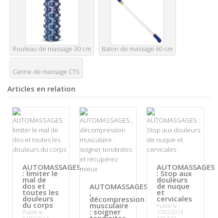
Rouleau de massage 30 cm
Baton de massage 60 cm
Canne de massage CTS
Articles en relation
AUTOMASSAGES
AUTOMASSAGES
: limiter le
: Stop aux
mal de
douleurs
dos et
de nuque
AUTOMASSAGES
toutes les
et
,
douleurs
cervicales
décompression
du corps
musculaire
Publié le :
: soigner
Publié le :
17/02/2014