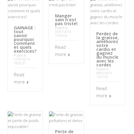
Manger
sain n'est
pas triste!
GAINAGE :
Publié le :
tout
03/07/2013
Perdez de
savoir
17:56:04
la graisse,
pourquoi
améliorez
comment
votre
et quels
Read
cardio et
exercices?
gagnez
more
Publié le :
du muscle
01/07/2014
avec les
18:42:31
cordes
Publié le :
08/02/2015
Read
15:01:05
more
Read
more
Perte de