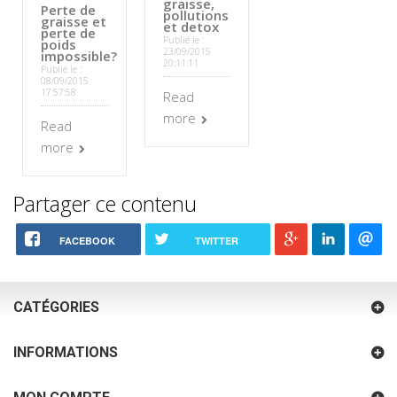
graisse,
Perte de
pollutions
graisse et
et detox
perte de
Publié le :
poids
23/09/2015
impossible?
20:11:11
Publié le :
08/09/2015
17:57:58
Read
more
Read
more
Partager ce contenu
FACEBOOK
TWITTER
CATÉGORIES
INFORMATIONS