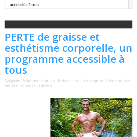
accessible à tous
PERTE de graisse et
esthétisme corporelle, un
programme accessible à
tous
Catégories :
Esthétisme
,
Nutrition
,
Performances
,
Perte de graisse
,
Prise de muscle
,
Remise en forme
,
Santé globale