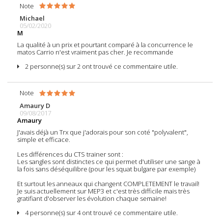
Note
Michael
05/02/2020
M
La qualité à un prix et pourtant comparé à la concurrence le
matos Carrio n'est vraiment pas cher. Je recommande
2 personne(s) sur 2 ont trouvé ce commentaire utile.
Note
Amaury D
09/08/2017
Amaury
J'avais déjà un Trx que j'adorais pour son coté "polyvalent",
simple et efficace.
Les différences du CTS trainer sont :
Les sangles sont distinctes ce qui permet d'utiliser une sange à
la fois sans déséquilibre (pour les squat bulgare par exemple)
Et surtout les anneaux qui changent COMPLETEMENT le travail!
Je suis actuellement sur MEP3 et c'est très difficile mais très
gratifiant d'observer les évolution chaque semaine!
4 personne(s) sur 4 ont trouvé ce commentaire utile.