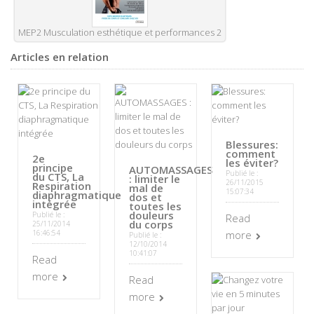
MEP2 Musculation esthétique et performances 2
Articles en relation
Blessures:
comment
2e
les éviter?
principe
AUTOMASSAGES
Publié le :
du CTS, La
: limiter le
26/11/2015
Respiration
mal de
15:07:34
diaphragmatique
dos et
intégrée
toutes les
douleurs
Publié le :
Read
du corps
25/11/2014
16:46:54
more
Publié le :
12/10/2014
10:41:07
Read
more
Read
more