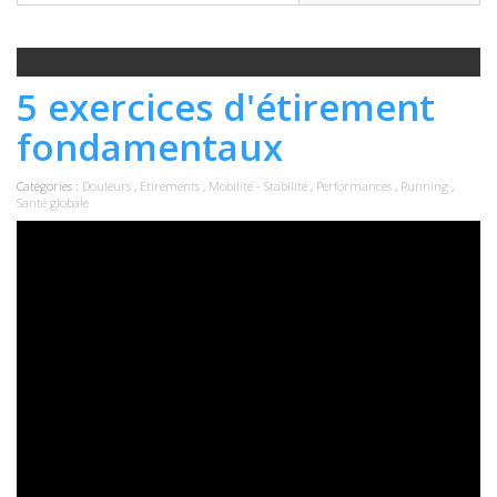
5 exercices d'étirement
fondamentaux
Catégories :
Douleurs
,
Etirements
,
Mobilité - Stabilité
,
Performances
,
Running
,
Santé globale