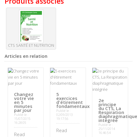
Produits associés
CTS SANTÉ ET NUTRITION
Articles en relation
Changez
5
votre vie
exercices
2e
en 5
d'étirement
principe
minutes
fondamentaux
du CTS, La
par jour
Publié le :
Respiration
Publié le :
02/09/2013
diaphragmatiqu
15/07/2015
19:17:56
intégrée
16:28:05
Publié le :
25/11/2014
Read
16:46:54
Read