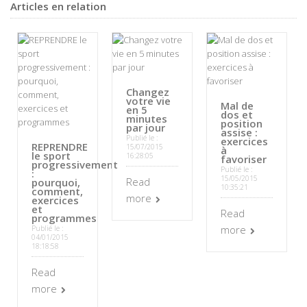
Articles en relation
Changez
votre vie
Mal de
en 5
dos et
minutes
position
par jour
assise :
Publié le :
exercices
REPRENDRE
15/07/2015
à
le sport
16:28:05
favoriser
progressivement
Publié le :
:
15/05/2015
Read
pourquoi,
10:35:21
comment,
more
exercices
et
Read
programmes
more
Publié le :
04/01/2015
18:18:58
Read
more