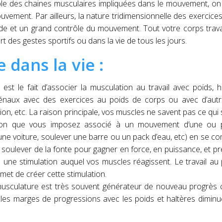
ble des chaines musculaires impliquées dans le mouvement, on f
uvement. Par ailleurs, la nature tridimensionnelle des exercice
e et un grand contrôle du mouvement. Tout votre corps trava
des gestes sportifs ou dans la vie de tous les jours.
e dans la vie :
st le fait d’associer la musculation au travail avec poids, h
naux avec des exercices au poids de corps ou avec d’autre
on, etc. La raison principale, vos muscles ne savent pas ce qui
ulation que vous imposez associé à un mouvement d’une ou p
une voiture, soulever une barre ou un pack d’eau, etc) en se co
soulever de la fonte pour gagner en force, en puissance, et p
te une stimulation auquel vos muscles réagissent. Le travail au
et de créer cette stimulation.
la musculature est très souvent générateur de nouveau progrès
es marges de progressions avec les poids et haltères diminue