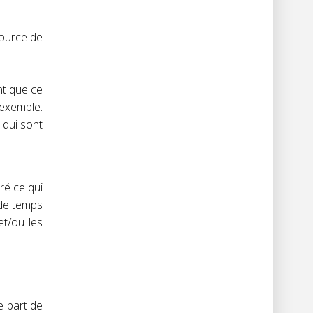
source de
nt que ce
 exemple.
 qui sont
ré ce qui
 de temps
et/ou les
e part de