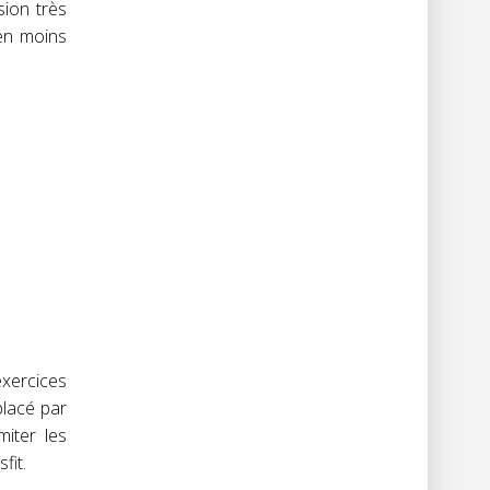
sion très
 en moins
exercices
placé par
miter les
fit.