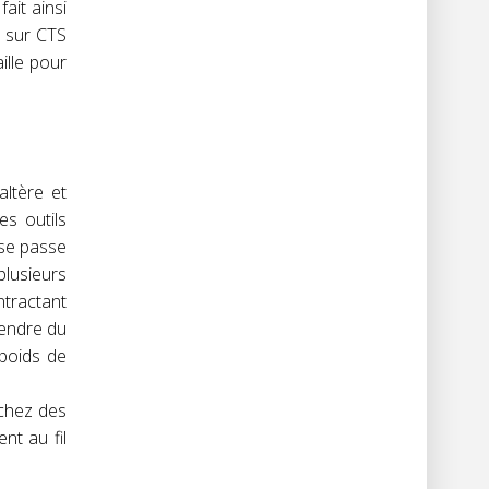
ait ainsi
s sur CTS
ille pour
altère et
s outils
 se passe
lusieurs
ntractant
rendre du
 poids de
 chez des
nt au fil