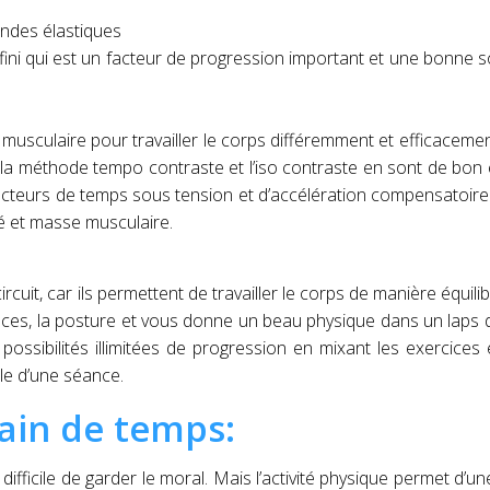
andes élastiques
nfini qui est un facteur de progression important et une bonne 
n musculaire pour travailler le corps différemment et efficaceme
: la méthode tempo contraste et l’iso contraste en sont de bon
teurs de temps sous tension et d’accélération compensatoire
é et masse musculaire.
uit, car ils permettent de travailler le corps de manière équilib
mances, la posture et vous donne un beau physique dans un laps
 possibilités illimitées de progression en mixant les exercices 
lle d’une séance.
gain de temps:
difficile de garder le moral. Mais l’activité physique permet d’un