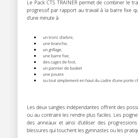
Le Pack CTS TRAINER permet de combiner le travai
progressif par rapport au travail à la barre fixe q
d’une minute à
un tronc d’arbre,
une branche,
un grillage,
une barre fixe,
des cages de foot,
un pannier de basket
une poutre
ou tout simplement en haut du cadre d’une porte ch
Les deux sangles indépendantes offrent des possibi
ou au contraire les rendre plus faciles. Les poi
des anneaux et ainsi d’utiliser des progressions
blessures qui touchent les gymnastes ou les prati