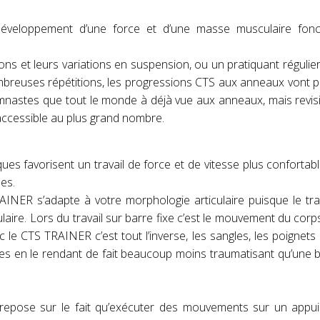
développement d’une force et d’une masse musculaire fonct
ns et leurs variations en suspension, ou un pratiquant régulie
reuses répétitions, les progressions CTS aux anneaux vont p
s gymnastes que tout le monde à déjà vue aux anneaux, mais revis
 accessible au plus grand nombre.
s favorisent un travail de force et de vitesse plus confortabl
les.
RAINER s’adapte à votre morphologie articulaire puisque le tra
laire. Lors du travail sur barre fixe c’est le mouvement du corps
 le CTS TRAINER c’est tout l’inverse, les sangles, les poignets 
es en le rendant de fait beaucoup moins traumatisant qu’une b
 repose sur le fait qu’exécuter des mouvements sur un appui