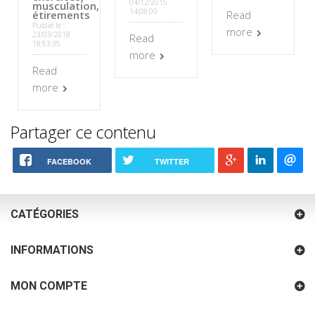
04/12/2015
musculation,
14:08:00
étirements
Read
Publié le :
more
23/03/2018
Read
18:53:35
more
Read
more
Partager ce contenu
FACEBOOK
TWITTER
CATÉGORIES
INFORMATIONS
MON COMPTE