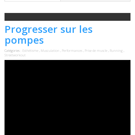
Progresser sur les
pompes
Catégories :
Esthétisme
,
Musculation
,
Performances
,
Prise de muscle
,
Running
,
Streetworkout