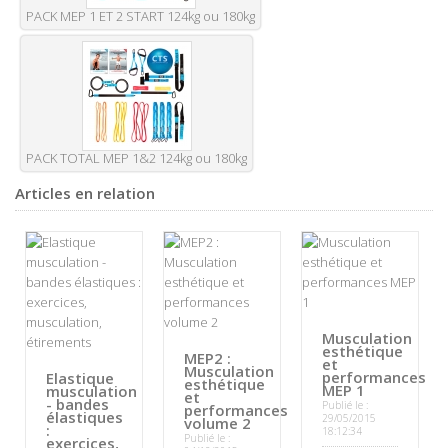
PACK MEP 1 ET 2 START 124kg ou 180kg
PACK TOTAL MEP 1&2 124kg ou 180kg
Articles en relation
Musculation
esthétique
MEP2 :
et
Musculation
performances
Elastique
esthétique
MEP 1
musculation
et
- bandes
Publié le :
performances
élastiques
29/05/2015
volume 2
:
18:12:34
Publié le :
exercices,