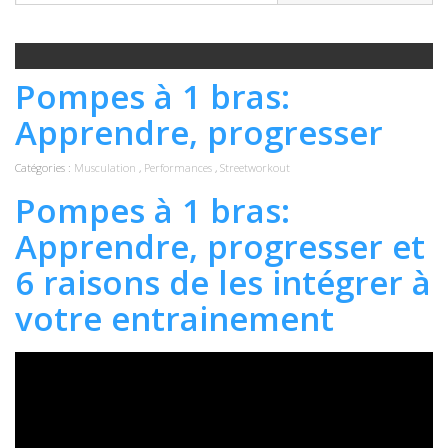
Pompes à 1 bras:
Apprendre, progresser
Catégories :
Musculation
,
Performances
,
Streetworkout
Pompes à 1 bras:
Apprendre, progresser et
6 raisons de les intégrer à
votre entrainement