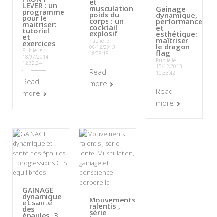
et
LEVER : un
musculation
Gainage
programme
poids du
dynamique,
pour le
corps : un
performance
maitriser:
cocktail
et
tutoriel
explosif
esthétique:
et
maîtriser
Publié le :
exercices
le dragon
06/12/2013
Publié le :
flag
18:08:18
18/07/2014
Publié le :
12:32:24
15/12/2013
Read
10:33:42
Read
more
Read
more
more
GAINAGE
dynamique
Mouvements
et santé
ralentis ,
des
série
épaules, 3