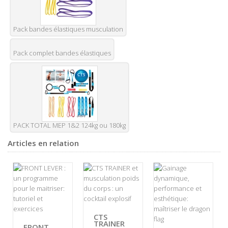
Pack bandes élastiques musculation
Pack complet bandes élastiques
PACK TOTAL MEP 1&2 124kg ou 180kg
Articles en relation
CTS
TRAINER
FRONT