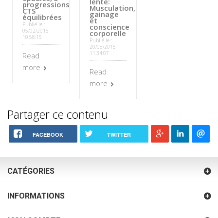
lente:
progressions
Musculation,
CTS
gainage
équilibrées
et
Publié le :
conscience
05/02/2015
corporelle
10:58:15
Publié le :
20/08/2015
11:34:07
Read
more
Read
more
Partager ce contenu
FACEBOOK
TWITTER
CATÉGORIES
INFORMATIONS