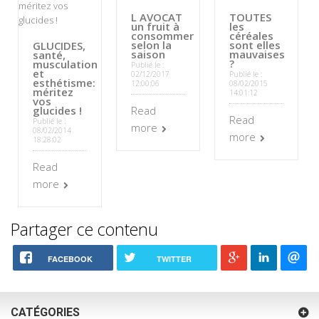
L AVOCAT
TOUTES
un fruit à
les
consommer
céréales
selon la
sont elles
GLUCIDES,
saison
mauvaises
santé,
?
musculation
Publié le :
et
02/12/2017
Publié le :
esthétisme:
12:00:06
08/02/2015
méritez
14:01:12
vos
glucides !
Read
Read
Publié le :
more
08/02/2014
more
18:28:02
Read
more
Partager ce contenu
FACEBOOK
TWITTER
CATÉGORIES