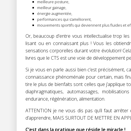
meilleure posture,
meilleur gainage,
énergie augmentée,
performances qui s’améliorent,
mouvements sportifs qui deviennent plus fluides et ef
Or, beaucoup d'entre vous intellectualise trop les
lisant ou en connaissant plus ! Vous les obtiend
sensations corporelles durant votre évolution! Cela 
livres que le CTS est une voie de développement pe
Si je vous en parle aussi bien c’est précisément, c
connaissance phénoménale pour certain, mais fina
tire le plus de bienfaits sont celles que j’applique
diaphragmatiques, automassages, mobilisations a
endurance, régénération, alimentation.
ATTENTION je ne vous dis pas qu’il faut arrêter d
d’apprendre, MAIS SURTOUT DE METTRE EN APPLI
C’est dans la pratique que réside le miracle !