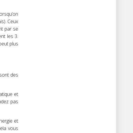
lorsqu’on
is). Ceux
nt par se
nt les 3.
peut plus
 sont des
atique et
endez pas
nergie et
cela vous