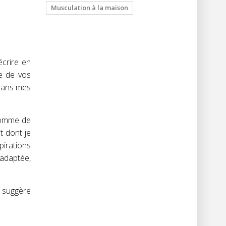
Musculation à la maison
écrire en
te de vos
 dans mes
 somme de
t dont je
pirations
adaptée,
s suggère