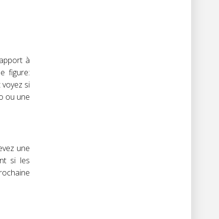
rapport à
 figure:
 voyez si
éo ou une
levez une
t si les
prochaine