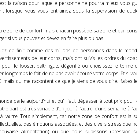
est la raison pour laquelle personne ne pourra mieux vous g
t lorsque vous vous entrainez sous la supervision de quel
 votre zone de confort, mais chacun possède sa zone et par cons
er si vous pouvez et devez en faire plus ou pas.
quez de finir comme des millions de personnes dans le mond
avertissements de leur corps, mais ont suivis les ordres du coa
our le looser, baltringue, dégonflé ou choisissez le terme 
yer longtemps le fait de ne pas avoir écouté votre corps. Et si v
50 mails qui me racontent ce que je viens de vous dire…faites 
nde parle aujourd’hui et qu’il faut dépasser à tout prix pour 
utre part est très variable d’un jour à l’autre, d’une semaine à l’a
e à l’autre. Tout simplement, car notre zone de confort est la 
llectuelles, des émotions associées, et des divers stress que 
mauvaise alimentation) ou que nous subissons (pression so