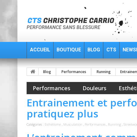
ACCUEIL
BOUTIQUE
BLOG
CTS
NEWS
Blog
Performances
Running
Entrainem
Performances
Douleurs
Esthét
Entrainement et perfo
pratiquez plus
Catégories :
Esthétisme
,
Musculation
,
Performances
,
Running
,
Streetwo