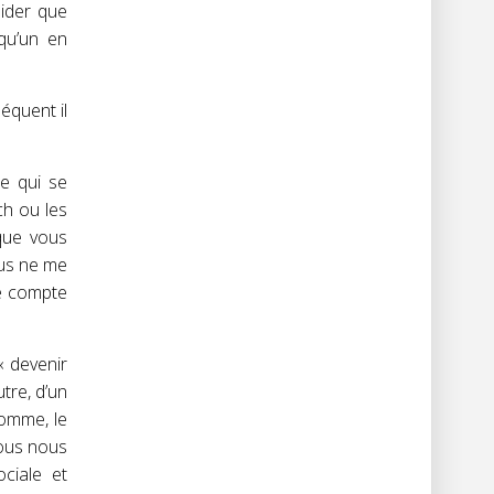
uider que
qu’un en
équent il
e qui se
ch ou les
que vous
ous ne me
le compte
« devenir
utre, d’un
somme, le
nous nous
ciale et