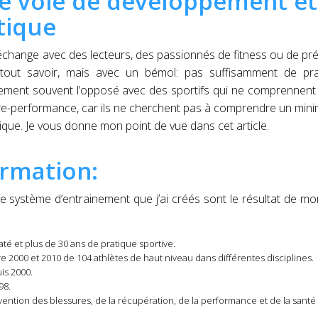
 voie de développement et
tique
j’échange avec des lecteurs, des passionnés de fitness ou de pr
 tout savoir, mais avec un bémol: pas suffisamment de pra
lement souvent l’opposé avec des sportifs qui ne comprennen
ntre-performance, car ils ne cherchent pas à comprendre un min
ique. Je vous donne mon point de vue dans cet article.
rmation:
S, le système d’entrainement que j’ai créés sont le résultat de m
té et plus de 30 ans de pratique sportive.
e 2000 et 2010 de 104 athlètes de haut niveau dans différentes disciplines.
is 2000.
98.
ntion des blessures, de la récupération, de la performance et de la santé 