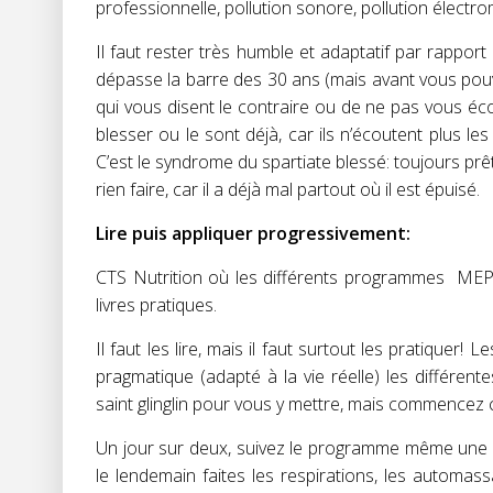
professionnelle, pollution sonore, pollution électr
Il faut rester très humble et adaptatif par rapport
dépasse la barre des 30 ans (mais avant vous pouv
qui vous disent le contraire ou de ne pas vous éc
blesser ou le sont déjà, car ils n’écoutent plus le
C’est le syndrome du spartiate blessé: toujours prêt
rien faire, car il a déjà mal partout où il est épuisé.
Lire puis appliquer progressivement:
CTS Nutrition où les différents programmes MEP 1
livres pratiques.
Il faut les lire, mais il faut surtout les pratique
pragmatique (adapté à la vie réelle) les différe
saint glinglin pour vous y mettre, mais commencez 
Un jour sur deux, suivez le programme même une se
le lendemain faites les respirations, les automas