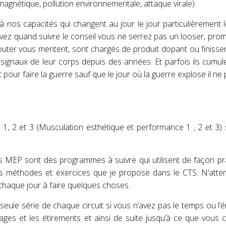
omagnétique, pollution environnementale, attaque virale).
 à nos capacités qui changent au jour le jour particulièrement 
ez quand suivre le conseil vous ne serrez pas un looser, prom
outer vous mentent, sont chargés de produit dopant ou finisse
s signaux de leur corps depuis des années. Et parfois ils cumule
 pour faire la guerre sauf que le jour où la guerre explose il ne 
, 2 et 3 (Musculation esthétique et performance 1 , 2 et 3)
r! Les MEP sont des programmes à suivre qui utilisent de façon pr
ntes méthodes et exercices que je propose dans le CTS. N’att
chaque jour à faire quelques choses.
ule série de chaque circuit si vous n’avez pas le temps ou l’é
sages et les étirements et ainsi de suite jusqu’à ce que vous 